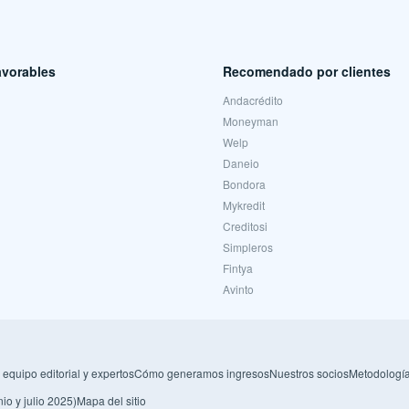
avorables
Recomendado por clientes
Andacrédito
Moneyman
Welp
Daneio
Bondora
Mykredit
Creditosi
Simpleros
Fintya
Avinto
 equipo editorial y expertos
Cómo generamos ingresos
Nuestros socios
Metodología
io y julio 2025)
Mapa del sitio