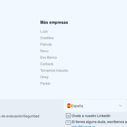
Más empresas
Luzo
Creditea
Fidinda
Nexu
Evo Banco
Carback
Tomamos impulso
Oney
Pareto
España
Únete a nuestro LinkedIn
 de evaluación
Seguridad
Si tienes alguna duda, escríbenos a
info@finmart.es