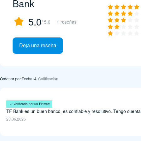
Bank
5.0
/ 5.0
1 reseñas
Deja una reseña
Ordenar por:
Fecha
Calificación
José Navarro
Verificado por un Finmart
TF Bank es un buen banco, es confiable y resolutivo. Tengo cuentas
23.06.2026