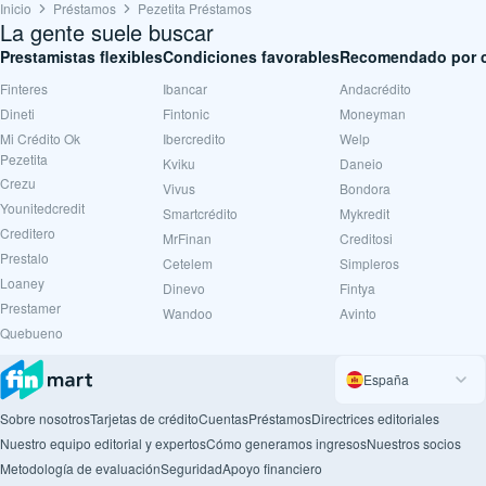
Inicio
Préstamos
Pezetita Préstamos
La gente suele buscar
Prestamistas flexibles
Condiciones favorables
Recomendado por c
Finteres
Ibancar
Andacrédito
Dineti
Fintonic
Moneyman
Mi Crédito Ok
Ibercredito
Welp
Pezetita
Kviku
Daneio
Crezu
Vivus
Bondora
Younitedcredit
Smartcrédito
Mykredit
Creditero
MrFinan
Creditosi
Prestalo
Cetelem
Simpleros
Loaney
Dinevo
Fintya
Prestamer
Wandoo
Avinto
Quebueno
España
Sobre nosotros
Tarjetas de crédito
Cuentas
Préstamos
Directrices editoriales
Nuestro equipo editorial y expertos
Cómo generamos ingresos
Nuestros socios
Metodología de evaluación
Seguridad
Apoyo financiero