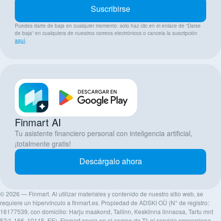
Suscribirse
Puedes darte de baja en cualquier momento: solo haz clic en el enlace de “Darse
de baja” en cualquiera de nuestros correos electrónicos o cancela la suscripción
aquí
.
Finmart AI
Tu asistente financiero personal con inteligencia artificial,
¡totalmente gratis!
Descárgalo ahora
© 2026 — Finmart. Al utilizar materiales y contenido de nuestro sitio web, se
requiere un hipervínculo a finmart.es. Propiedad de ADSKI OÜ (N° de registro:
16177539, con domicilio: Harju maakond, Tallinn, Kesklinna linnaosa, Tartu mnt
52/1-166, 10115, EE). Finmart opera en el campo de TI: el servicio proporciona