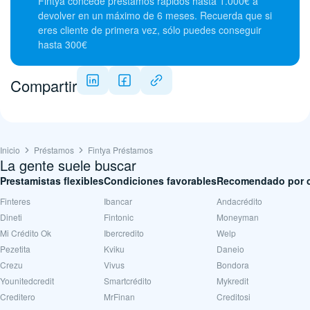
Fintya concede préstamos rápidos hasta 1.000€ a
devolver en un máximo de 6 meses. Recuerda que si
eres cliente de primera vez, sólo puedes conseguir
hasta 300€
Compartir
Inicio
Préstamos
Fintya Préstamos
La gente suele buscar
Prestamistas flexibles
Condiciones favorables
Recomendado por c
Finteres
Ibancar
Andacrédito
Dineti
Fintonic
Moneyman
Mi Crédito Ok
Ibercredito
Welp
Pezetita
Kviku
Daneio
Crezu
Vivus
Bondora
Younitedcredit
Smartcrédito
Mykredit
Creditero
MrFinan
Creditosi