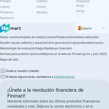
Prestalo
Cetelem
Simpleros
Fintya
Loaney
Dinevo
Avinto
Prestamer
Wandoo
Quebueno
España
Sobre nosotros
Tarjetas de crédito
Cuentas
Préstamos
Directrices editoriales
Nuestro equipo editorial y expertos
Cómo generamos ingresos
Nuestros socios
Metodología de evaluación
Seguridad
Apoyo financiero
Normas para publicar opiniones
Mejoras en la web de Finmart (junio y julio 2025)
Mapa del sitio
Únete a nuestro LinkedIn
Si tienes alguna duda, escríbenos a
info@finmart.es
¡Únete a la revolución financiera de
Finmart!
Mantente informado sobre los últimos productos financieros,
novedades y más. Déjanos tu correo electrónico y sé el