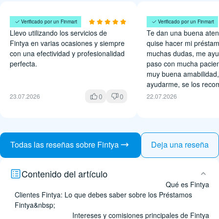
Roxana Alcaraz
Oscar Acosta
Verificado por un Finmart
Verificado por un Finmart
Llevo utilizando los servicios de
Te dan una buena aten
Fintya en varias ocasiones y siempre
quise hacer mi préstam
con una efectividad y profesionalidad
muchas dudas, me ayu
perfecta.
paso con mucha pacien
muy buena amabilidad,
ayudarme, se los reco
0
0
23.07.2026
22.07.2026
Todas las reseñas sobre Fintya
Deja una reseña
Contenido del artículo
Qué es Fintya
Clientes Fintya: Lo que debes saber sobre los Préstamos
Fintya&nbsp;
Intereses y comisiones principales de Fintya