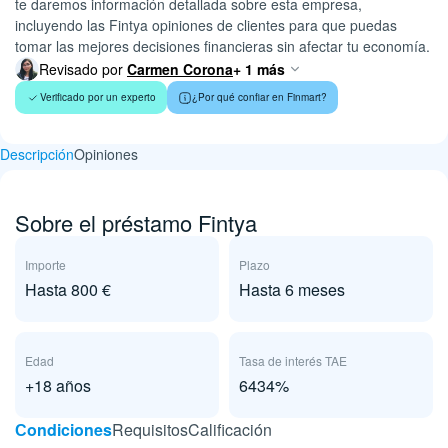
te daremos información detallada sobre esta empresa,
incluyendo las Fintya opiniones de clientes para que puedas
tomar las mejores decisiones financieras sin afectar tu economía.
Revisado por
Carmen Corona
+ 1 más
Verificado por un experto
¿Por qué confiar en Finmart?
Descripción
Opiniones
Sobre el préstamo Fintya
Importe
Plazo
Hasta 800 €
Hasta 6 meses
Edad
Tasa de interés TAE
+18 años
6434%
Сondiciones
Requisitos
Calificación