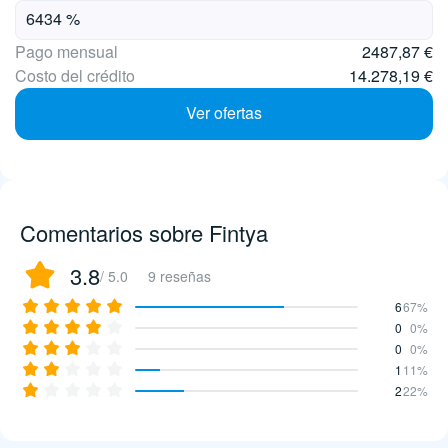
Pago mensual
2487,87 €
Costo del crédito
14.278,19 €
Ver ofertas
Comentarios sobre Fintya
3.8
/ 5.0
9 reseñas
6
67%
0
0%
0
0%
1
11%
2
22%