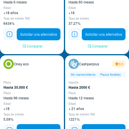
Hasta 6 meses
Hasta 60 meses
Edad
Edad
+18 años
+18
Tasa de interés TAE
Tasa de interés
6434%
37,27%
Solicitar una alternativa
Solicitar una alternativa
Comparar
Comparar
Oney eco
Cashperplus
3.5
Sin mantenimiento
Plazos flexibles
10
Plazo
Importe
Hasta 35.000 €
Hasta 2000 €
Plazo
Plazo
Hasta 96 meses
Hasta 12 meses
Edad
Edad
+18
+ 21 años
Tasa de interés
Tasa de interés TAE
5,59%
1221%