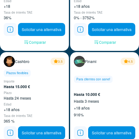
Edad
Edad
+18
+18 años
Tasa de interés TAE
Tasa de interés TAE
36%
0% - 3752%
Solicitar una alternativa
Solicitar una alternativa
Comparar
Comparar
Cashbro
Finami
3.5
4.5
Plazos flexibles
Para clientes con asnef
Importe
Hasta 15.000 €
Plazo
Hasta 10.000 €
Hasta 24 meses
Hasta 3 meses
Edad
+18 años
+18 años
916%
Tasa de interés TAE
365 %
Solicitar una alternativa
Solicitar una alternativa