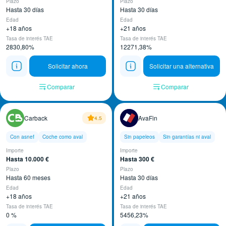
Plazo
Plazo
Hasta 30 días
Hasta 30 días
Edad
Edad
+18 años
+21 años
Tasa de interés TAE
Tasa de interés TAE
2830,80%
12271,38%
Solicitar ahora
Solicitar una alternativa
Comparar
Comparar
Carback
AvaFin
4.5
Con asnef
Coche como aval
Sin papeleos
Sin garantías ni aval
Importe
Importe
Hasta 10.000 €
Hasta 300 €
Plazo
Plazo
Hasta 60 meses
Hasta 30 días
Edad
Edad
+18 años
+21 años
Tasa de interés TAE
Tasa de interés TAE
0 %
5456,23%