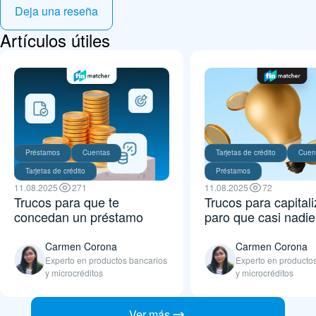
Deja una reseña
Artículos útiles
Préstamos
Cuentas
Tarjetas de crédito
Cuen
Tarjetas de crédito
Préstamos
11.08.2025
271
11.08.2025
72
Trucos para que te
Trucos para capitali
concedan un préstamo
paro que casi nadi
Carmen Corona
Carmen Corona
Experto en productos bancarios
Experto en producto
y microcréditos
y microcréditos
Ver más