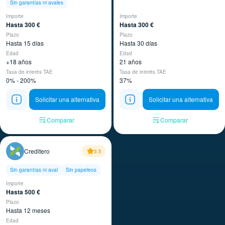
Sin garantías ni avales
Importe
Importe
Hasta 300 €
Hasta 300 €
Plazo
Plazo
Hasta 15 días
Hasta 30 días
Edad
Edad
+18 años
21 años
Tasa de interés TAE
Tasa de interés TAE
0% - 200%
37%
Solicitar una alternativa
Solicitar una alternativa
Comparar
Comparar
Creditero
3.5
Sin garantías ni aval
Sin papeleos
Importe
Hasta 500 €
Plazo
Hasta 12 meses
Edad