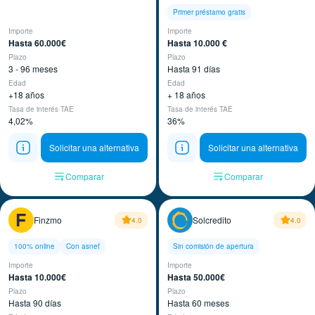
Primer préstamo gratis
Importe
Importe
Hasta 60.000€
Hasta 10.000 €
Plazo
Plazo
3 - 96 meses
Hasta 91 días
Edad
Edad
+18 años
+ 18 años
Tasa de interés TAE
Tasa de interés TAE
4,02%
36%
Solicitar una alternativa
Solicitar una alternativa
Comparar
Comparar
Finzmo
Solcredito
4.0
4.0
100% online
Con asnef
Sin comisión de apertura
Importe
Importe
Hasta 10.000€
Hasta 50.000€
Plazo
Plazo
Hasta 90 días
Hasta 60 meses