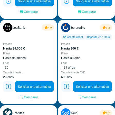
Solicitar una alternativa
Solicitar una alternativa
Comparar
Comparar
LeaBank
Ibercredito
4.0
3.2
Se acepta asnef
Depósito en 1 hora
Importe
Importe
Hasta 25.000 €
Hasta 800 €
Plazo
Plazo
Hasta 96 meses
Hasta 30 días
Edad
Edad
+25
+ 21 años
Tasa de interés
Tasa de interés TAE
20,55%
699,5%
Solicitar una alternativa
Solicitar una alternativa
Comparar
Comparar
Creditea
Welp
3.7