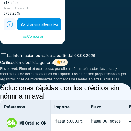
+18 años
Tasa de interés TAE
3787,23%
Solicitar una alternativa
Comparar
La información es válida a partir del 08.08.2026
Calificación crediticia general
3.9
El sitio web Finmart ofrece acceso gratuito a información sobre las tasas y
condiciones de los microcréditos en España. Los datos son proporcionados por
organizaciones de microfinanzas o tomados de fuentes abiertas. Aclara las
condiciones exactas contactando directamente con las organizaciones de
​Soluciones rápidas con los créditos sin
microfinanzas.
nómina ni aval
Préstamos
Importe
Plazo
Hasta 50.000 €
Hasta 96 meses
+
Mi Crédito Ok