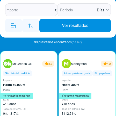
€
Días
Ver resultados
39 préstamos encontrados
(de 67)
Mi Crédito Ok
Moneyman
3.8
4.2
Sin historial crediticio
Primer préstamo gratis
Sin papeleos
Importe
Importe
Hasta 50.000 €
Hasta 300 €
Plazo
Plazo
Hasta 96 meses
Hasta 30 días
Finmart recomienda
Finmart recomienda
Edad
Edad
+18 años
+18 años
Tasa de interés TAE
Tasa de interés TAE
0% - 317%
3112,64%