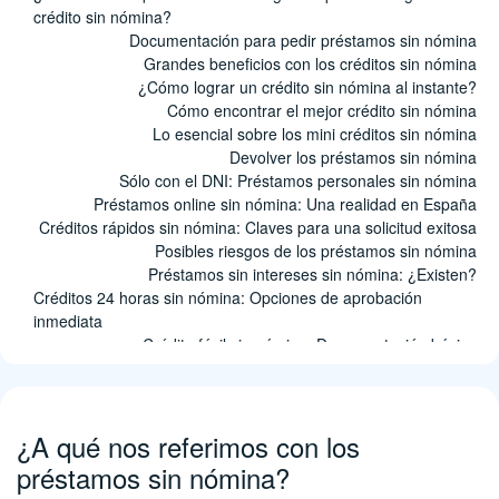
crédito sin nómina?
Documentación para pedir préstamos sin nómina
Grandes beneficios con los créditos sin nómina
¿Cómo lograr un crédito sin nómina al instante?
Cómo encontrar el mejor crédito sin nómina
Lo esencial sobre los mini créditos sin nómina
Devolver los préstamos sin nómina
Sólo con el DNI: Préstamos personales sin nómina
Préstamos online sin nómina: Una realidad en España
Créditos rápidos sin nómina: Claves para una solicitud exitosa
Posibles riesgos de los préstamos sin nómina
Préstamos sin intereses sin nómina: ¿Existen?
Créditos 24 horas sin nómina: Opciones de aprobación
inmediata
Crédito fácil sin nómina: Documentación básica
Otros consejos para pedir préstamos sin nómina
Préstamos sin nómina en España: Comparativa de opciones
online
¿A qué nos referimos con los
Préstamos sin intereses sin nómina: Mitos y realidades
Preguntas frecuentes
préstamos sin nómina?