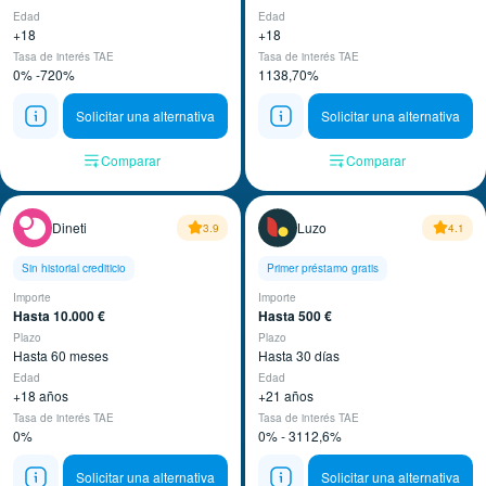
Edad
Edad
+18
+18
Tasa de interés TAE
Tasa de interés TAE
0% -720%
1138,70%
Solicitar una alternativa
Solicitar una alternativa
Comparar
Comparar
Dineti
Luzo
3.9
4.1
Sin historial crediticio
Primer préstamo gratis
Importe
Importe
Hasta 10.000 €
Hasta 500 €
Plazo
Plazo
Hasta 60 meses
Hasta 30 días
Edad
Edad
+18 años
+21 años
Tasa de interés TAE
Tasa de interés TAE
0%
0% - 3112,6%
Solicitar una alternativa
Solicitar una alternativa