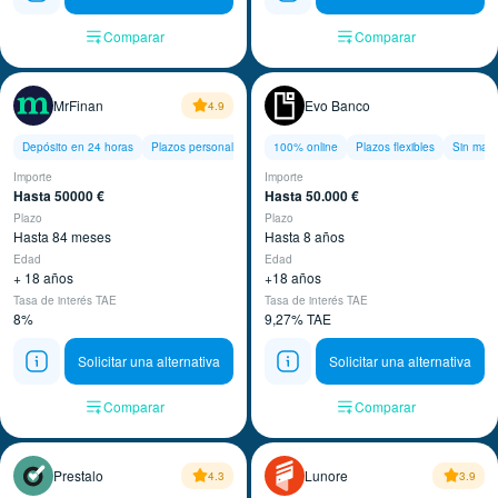
Comparar
Comparar
MrFinan
Evo Banco
4.9
Depósito en 24 horas
Plazos personalizados
100% online
Plazos flexibles
Sin mant
Importe
Importe
Hasta 50000 €
Hasta 50.000 €
Plazo
Plazo
Hasta 84 meses
Hasta 8 años
Edad
Edad
+ 18 años
+18 años
Tasa de interés TAE
Tasa de interés TAE
8%
9,27% TAE
Solicitar una alternativa
Solicitar una alternativa
Comparar
Comparar
Prestalo
Lunore
4.3
3.9