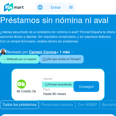
Entrar
Préstamos sin nómina ni aval
¿Habías escuchado de un préstamo sin nómina ni aval? Finmart España te ofrece
opciones fáciles y rápidas. Sin requisitos complicados, y sin papeleos tediosos.
Con un simple formulario, recibes dinero sin problemas.
Revisado por
Carmen Corona
+ 1 más
Verificado por un experto
¿Por qué confiar en Finmart?
Importe
Hasta 50.000 €
Finmart recomienda
Conseguir
Plazo
Mi Crédito Ok
Hasta 96 meses
Todos los préstamos
Personales baratos
Con ASNEF
Bancari