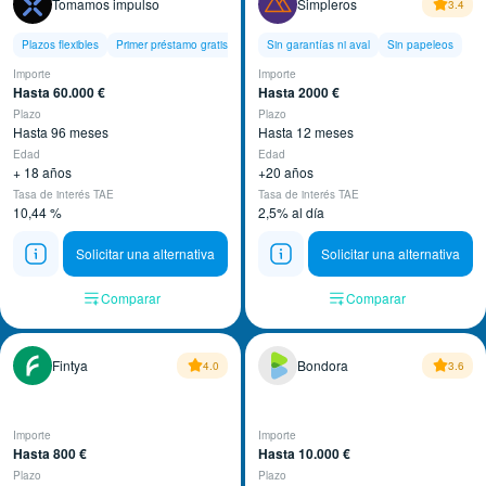
Tomamos impulso
Simpleros
3.4
Plazos flexibles
Primer préstamo gratis
Solicitud 100% online
Sin garantías ni aval
Sin papeleos
Importe
Importe
Hasta 60.000 €
Hasta 2000 €
Plazo
Plazo
Hasta 96 meses
Hasta 12 meses
Edad
Edad
+ 18 años
+20 años
Tasa de interés TAE
Tasa de interés TAE
10,44 %
2,5% al día
Solicitar una alternativa
Solicitar una alternativa
Comparar
Comparar
Fintya
Bondora
4.0
3.6
Importe
Importe
Hasta 800 €
Hasta 10.000 €
Plazo
Plazo