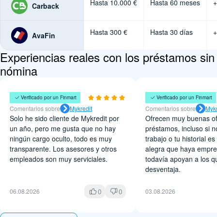
Hasta 10.000 €
Hasta 60 meses
+
Carback
Hasta 300 €
Hasta 30 días
+
AvaFin
Experiencias reales con los préstamos sin
nómina
Felipe Muñoz
Sofía Langarica
Verificado por un Finmart
Verificado por un Finmart
Comentarios sobre
Mykredit
Comentarios sobre
Mykr
Solo he sido cliente de Mykredit por
Ofrecen muy buenas of
un año, pero me gusta que no hay
préstamos, incluso si n
ningún cargo oculto, todo es muy
trabajo o tu historial e
transparente. Los asesores y otros
alegra que haya empr
empleados son muy serviciales.
todavía apoyan a los 
desventaja.
0
0
06.08.2026
03.08.2026