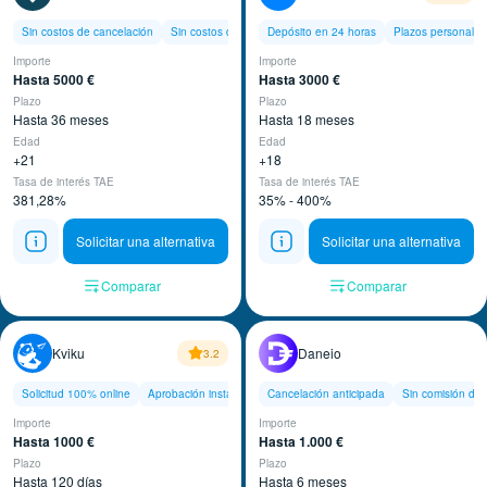
Sin costos de cancelación
Sin costos de gestión
Depósito en 24 horas
Depósito en 15 minutos
Plazos personaliz
Importe
Importe
Hasta 5000 €
Hasta 3000 €
Plazo
Plazo
Hasta 36 meses
Hasta 18 meses
Edad
Edad
+21
+18
Tasa de interés TAE
Tasa de interés TAE
381,28%
35% - 400%
Solicitar una alternativa
Solicitar una alternativa
Comparar
Comparar
Kviku
Daneio
3.2
Solicitud 100% online
Aprobación instantánea
Cancelación anticipada
Sin comisión de 
Importe
Importe
Hasta 1000 €
Hasta 1.000 €
Plazo
Plazo
Hasta 120 días
Hasta 6 meses