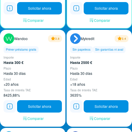
Solicitar ahora
Solicitar ahora
Comparar
Comparar
Wandoo
Mykredit
3.8
3.4
Primer préstamo gratis
Sin papeleos
Sin garantías ni aval
Importe
Importe
Hasta 300 €
Hasta 2500 €
Plazo
Plazo
Hasta 30 días
Hasta 30 días
Edad
Edad
+20 años
+18 años
Tasa de interés TAE
Tasa de interés TAE
8425,88%
3635%
Solicitar ahora
Solicitar ahora
Comparar
Comparar