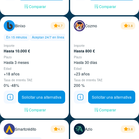
Comparar
Comparar
Binixo
Cozmo
4.7
3.8
En 15 minutos
Aceptan 24/7 en línea
Importe
Importe
Hasta 10.000 €
Hasta 800 €
Plazo
Plazo
Hasta 3 meses
Hasta 30 días
Edad
Edad
+18 años
+23 años
Tasa de interés TAE
Tasa de interés TAE
0% -48%
200 %
Solicitar una alternativa
Solicitar una alternativa
Comparar
Comparar
Smartcrédito
Azlo
4.1
3.8