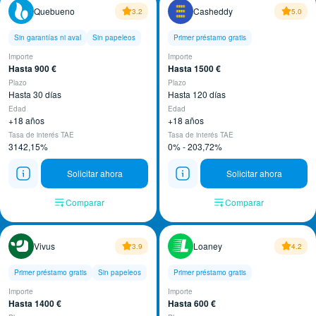
Quebueno
Casheddy
3.2
5.0
Sin garantías ni aval
Sin papeleos
Primer préstamo gratis
Importe
Importe
Hasta 900 €
Hasta 1500 €
Plazo
Plazo
Hasta 30 días
Hasta 120 días
Edad
Edad
+18 años
+18 años
Tasa de interés TAE
Tasa de interés TAE
3142,15%
0% - 203,72%
Solicitar ahora
Solicitar ahora
Comparar
Comparar
Vivus
Loaney
3.9
4.2
Primer préstamo gratis
Sin papeleos
Primer préstamo gratis
Importe
Importe
Hasta 1400 €
Hasta 600 €