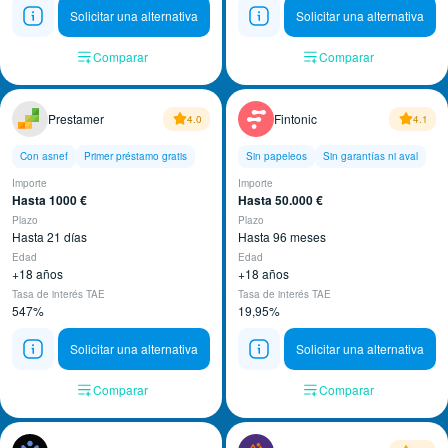
Solicitar una alternativa
Solicitar una alternativa
Comparar
Comparar
Prestamer
Fintonic
4.0
4.1
Con asnef
Primer préstamo gratis
Sin papeleos
Sin garantías ni aval
Importe
Importe
Hasta 1000 €
Hasta 50.000 €
Plazo
Plazo
Hasta 21 días
Hasta 96 meses
Edad
Edad
+18 años
+18 años
Tasa de interés TAE
Tasa de interés TAE
547%
19,95%
Solicitar una alternativa
Solicitar una alternativa
Comparar
Comparar