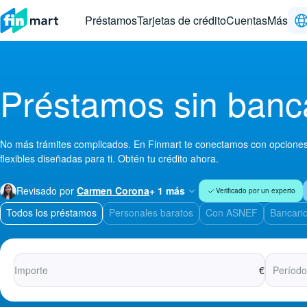
Préstamos
Tarjetas de crédito
Cuentas
Más
Préstamos sin banc
No más trámites complicados. En Finmart te conectamos con opciones r
flexibles diseñadas para ti. Obtén tu crédito ahora.
Revisado por
Carmen Corona
+ 1 más
Verificado por un experto
Todos los préstamos
Personales baratos
Con ASNEF
Bancari
€