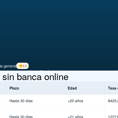
cia general
3.9
ciones de los microcréditos en España. Los datos son proporcionados por organizac
 sin banca online
Plazo
Edad
Tasa 
Hasta 30 días
+20 años
8425
Hasta 30 días
+21 años
1227