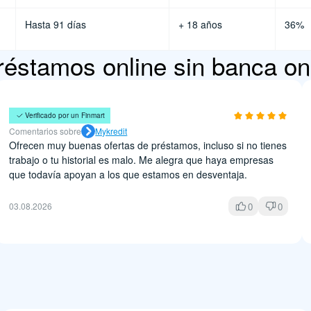
Hasta 91 días
+ 18 años
36%
réstamos online sin banca on
Sofía Langarica
Verificado por un Finmart
Comentarios sobre
Mykredit
Ofrecen muy buenas ofertas de préstamos, incluso si no tienes
trabajo o tu historial es malo. Me alegra que haya empresas
que todavía apoyan a los que estamos en desventaja.
0
0
03.08.2026