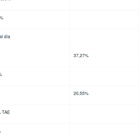
5%
al día
37,27%
%
20,55%
% TAE
%