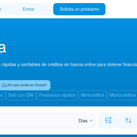
Entrar
Solicita un préstamo
a
ápidas y confiables de créditos sin banca online para obtener financ
¿Por qué confiar en Finmart?
os
Solo con DNI
Prestamos rápidos
Minicréditos
Microcréditos
Días