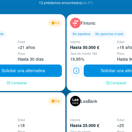
13 préstamos encontrados
(de 67)
Fintonic
4.2
tis
Sin papeleos
Sin garantías ni aval
Edad
Importe
Edad
+21 años
Hasta 50.000 €
+18 añ
Plazo
Tasa de interés TAE
Plazo
Hasta 30 días
19,95%
Hasta 9
Solicitar una alternativa
Solicitar una alt
Comparar
Comparar
LeaBank
3.6
Edad
Importe
Edad
+18
Hasta 25.000 €
+25
Plazo
Tasa de interés
Plazo