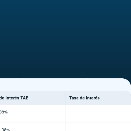
iones de microfinanzas o tomados de fuentes abiertas. Aclara las condiciones
de interés TAE
Tasa de interés
,88%
1,38%