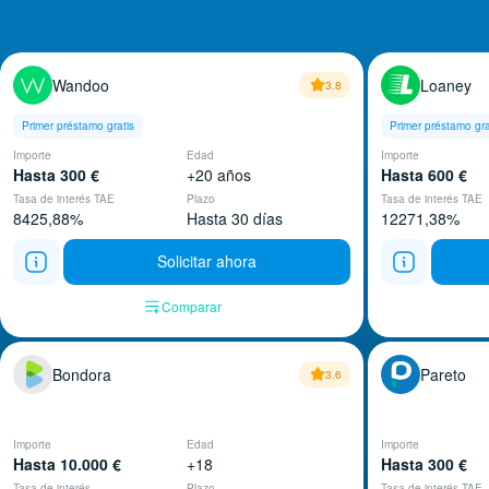
Wandoo
Loaney
3.8
Primer préstamo gratis
Primer préstamo gra
Importe
Edad
Importe
Hasta 300 €
+20 años
Hasta 600 €
Tasa de interés TAE
Plazo
Tasa de interés TAE
8425,88%
Hasta 30 días
12271,38%
Solicitar ahora
Comparar
Bondora
Pareto
3.6
Importe
Edad
Importe
Hasta 10.000 €
+18
Hasta 300 €
Tasa de interés
Plazo
Tasa de interés TAE