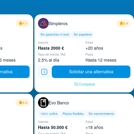
Simpleros
4.1
3.4
Sin garantías ni aval
Sin papeleos
Importe
Edad
os
Hasta 2000 €
+20 años
Tasa de interés TAE
Plazo
6 meses
2,5% al día
Hasta 12 meses
ernativa
Solicitar una alternativa
Comparar
Evo Banco
4.0
100% online
Plazos flexibles
Sin mantenimiento
Importe
Edad
Hasta 50.000 €
+18 años
Tasa de interés TAE
Plazo