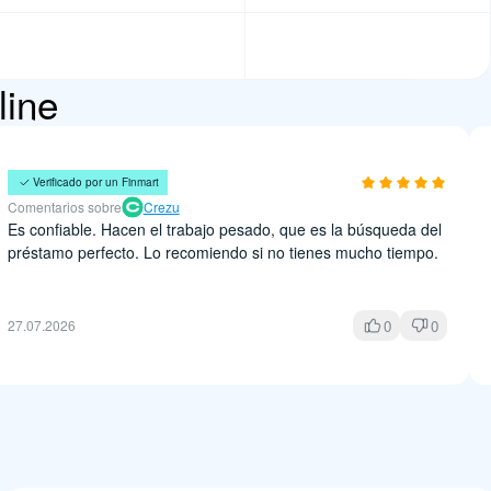
line
Amparo Torres
Verificado por un Finmart
Comentarios sobre
Crezu
Es confiable. Hacen el trabajo pesado, que es la búsqueda del
préstamo perfecto. Lo recomiendo si no tienes mucho tiempo.
0
0
27.07.2026