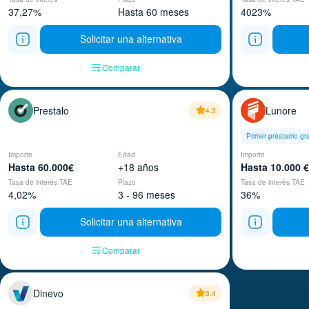
37,27%
Hasta 60 meses
4023%
Solicitar una alternativa
Comparar
Prestalo
Lunore
4.3
Primer préstamo gra
Importe
Edad
Importe
Hasta 60.000€
+18 años
Hasta 10.000 €
Tasa de interés TAE
Plazo
Tasa de interés TAE
4,02%
3 - 96 meses
36%
Solicitar una alternativa
Comparar
Dinevo
3.4