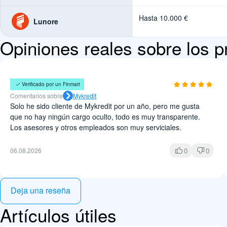
Hasta 10.000 €
Lunore
Opiniones reales sobre los p
Felipe Muñoz
Verificado por un Finmart
Comentarios sobre
Mykredit
Solo he sido cliente de Mykredit por un año, pero me gusta
que no hay ningún cargo oculto, todo es muy transparente.
Los asesores y otros empleados son muy serviciales.
0
0
06.08.2026
Deja una reseña
Artículos útiles