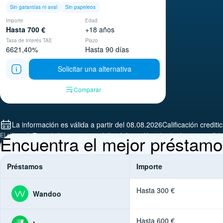
Sin garantías ni aval
Sin papeleos
Importe
Edad
Hasta 700 €
+18 años
Tasa de interés TAE
Plazo
6621,40%
Hasta 90 días
Solicitar una alternativa
Comparar
La información es válida a partir del 08.08.2026
Calificación crediti
El sitio web Finmart ofrece acceso gratuito a información sobre las tasas y condi
Encuentra el mejor préstamo
exactas contactando directamente con las organizaciones de microfinanzas.
Préstamos
Importe
Hasta 300 €
Wandoo
Hasta 600 €