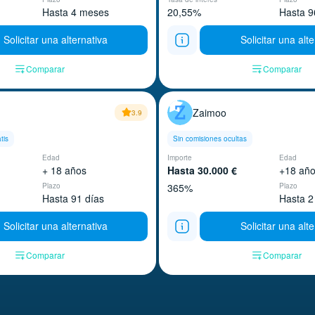
Hasta 4 meses
20,55%
Hasta 9
Solicitar una alternativa
Solicitar una alt
Comparar
Comparar
Zaimoo
3.9
tis
Sin comisiones ocultas
Edad
Importe
Edad
+ 18 años
Hasta 30.000 €
+18 añ
Plazo
365%
Plazo
Hasta 91 días
Hasta 2
Solicitar una alternativa
Solicitar una alt
Comparar
Comparar