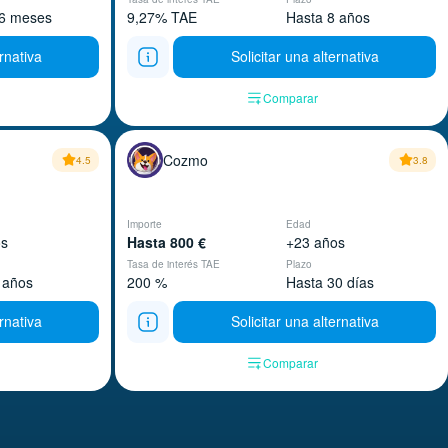
6 meses
9,27% TAE
Hasta 8 años
ernativa
Solicitar una alternativa
Comparar
Cozmo
4.5
3.8
Importe
Edad
os
Hasta 800 €
+23 años
Tasa de interés TAE
Plazo
 años
200 %
Hasta 30 días
ernativa
Solicitar una alternativa
Comparar