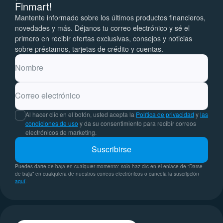
Finmart!
Mantente informado sobre los últimos productos financieros,
novedades y más. Déjanos tu correo electrónico y sé el
primero en recibir ofertas exclusivas, consejos y noticias
sobre préstamos, tarjetas de crédito y cuentas.
Nombre
Correo electrónico
Al hacer clic en el botón, usted acepta la
Política de privacidad
y
las
condiciones de uso
y da su consentimiento para recibir correos
electrónicos de marketing.
Suscribirse
Puedes darte de baja en cualquier momento: solo haz clic en el enlace de “Darse
de baja” en cualquiera de nuestros correos electrónicos o cancela la suscripción
aquí
.