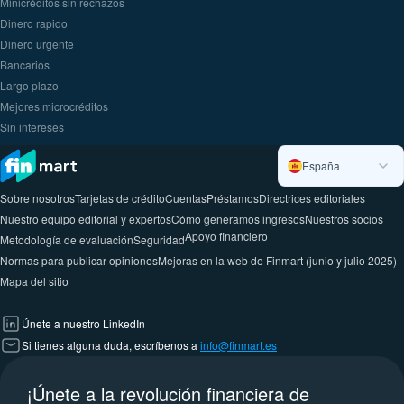
Minicréditos sin rechazos
Dinero rapido
Dinero urgente
Вancarios
Largo plazo
Mejores microcréditos
Sin intereses
España
Sobre nosotros
Tarjetas de crédito
Cuentas
Préstamos
Directrices editoriales
Nuestro equipo editorial y expertos
Cómo generamos ingresos
Nuestros socios
Apoyo financiero
Metodología de evaluación
Seguridad
Normas para publicar opiniones
Mejoras en la web de Finmart (junio y julio 2025)
Mapa del sitio
Únete a nuestro LinkedIn
Si tienes alguna duda, escríbenos a
info@finmart.es
¡Únete a la revolución financiera de