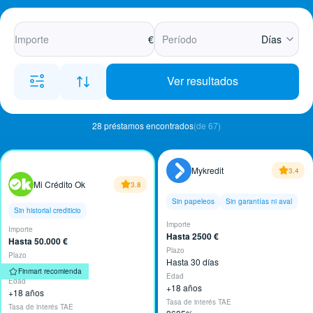
€
Días
Ver resultados
28 préstamos encontrados
(de 67)
Mykredit
3.4
Mi Crédito Ok
3.8
Sin papeleos
Sin garantías ni aval
Sin historial crediticio
Importe
Importe
Hasta 2500 €
Hasta 50.000 €
Plazo
Plazo
Hasta 30 días
Hasta 96 meses
Finmart recomienda
Edad
Edad
+18 años
+18 años
Tasa de interés TAE
Tasa de interés TAE