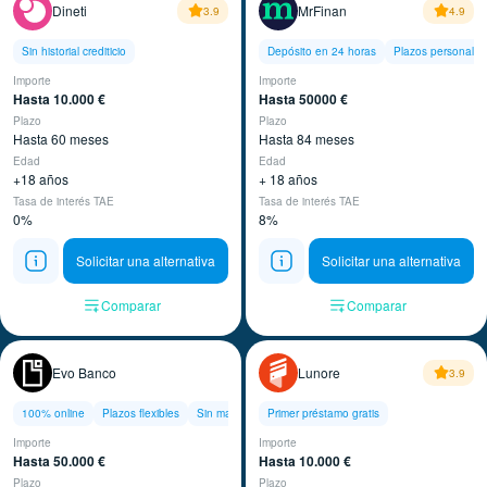
Dineti
MrFinan
3.9
4.9
Sin historial crediticio
Depósito en 24 horas
Plazos personaliz
Importe
Importe
Hasta 10.000 €
Hasta 50000 €
Plazo
Plazo
Hasta 60 meses
Hasta 84 meses
Edad
Edad
+18 años
+ 18 años
Tasa de interés TAE
Tasa de interés TAE
0%
8%
Solicitar una alternativa
Solicitar una alternativa
Comparar
Comparar
Evo Banco
Lunore
3.9
100% online
Plazos flexibles
Sin mantenimiento
Primer préstamo gratis
Importe
Importe
Hasta 50.000 €
Hasta 10.000 €
Plazo
Plazo