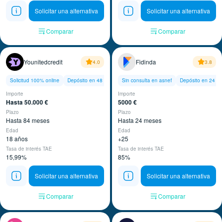
Solicitar una alternativa
Solicitar una alternativa
Comparar
Comparar
Younitedcredit
Fidinda
4.0
3.8
Solicitud 100% online
Depósito en 48 horas
Sin consulta en asnef
Depósito en 24 ho
Importe
Importe
Hasta 50.000 €
5000 €
Plazo
Plazo
Hasta 84 meses
Hasta 24 meses
Edad
Edad
18 años
+25
Tasa de interés TAE
Tasa de interés TAE
15,99%
85%
Solicitar una alternativa
Solicitar una alternativa
Comparar
Comparar