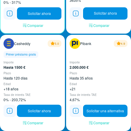
3635%
0% - 317%
Solicitar ahora
Solicitar ahora
Comparar
Comparar
Casheddy
Pibank
5.0
4.9
Primer préstamo gratis
Importe
Importe
Hasta 1500 €
2.000.000 €
Plazo
Plazo
Hasta 120 días
Hasta 35 años
Edad
Edad
+18 años
+21
Tasa de interés TAE
Tasa de interés TAE
0% - 203,72%
4,67%
Solicitar ahora
Solicitar una alternativa
Comparar
Comparar