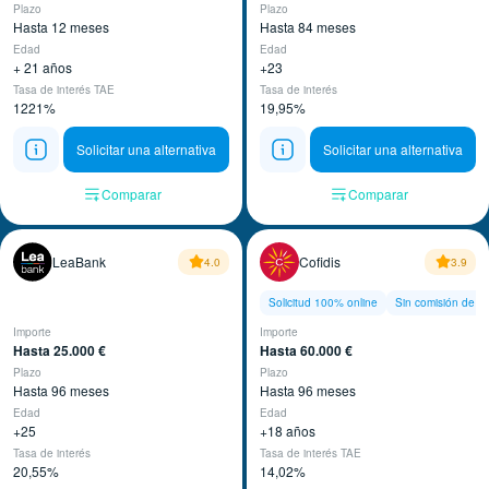
Plazo
Plazo
Hasta 12 meses
Hasta 84 meses
Edad
Edad
+ 21 años
+23
Tasa de interés TAE
Tasa de interés
1221%
19,95%
Solicitar una alternativa
Solicitar una alternativa
Comparar
Comparar
LeaBank
Cofidis
4.0
3.9
Solicitud 100% online
Sin comisión de a
Importe
Importe
Hasta 25.000 €
Hasta 60.000 €
Plazo
Plazo
Hasta 96 meses
Hasta 96 meses
Edad
Edad
+25
+18 años
Tasa de interés
Tasa de interés TAE
20,55%
14,02%