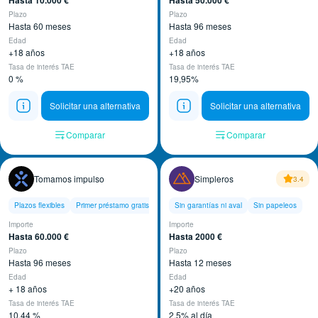
Hasta 10.000 €
Hasta 50.000 €
Plazo
Plazo
Hasta 60 meses
Hasta 96 meses
Edad
Edad
+18 años
+18 años
Tasa de interés TAE
Tasa de interés TAE
0 %
19,95%
Solicitar una alternativa
Solicitar una alternativa
Comparar
Comparar
Tomamos impulso
Simpleros
3.4
Plazos flexibles
Primer préstamo gratis
Solicitud 100% online
Sin garantías ni aval
Sin papeleos
Importe
Importe
Hasta 60.000 €
Hasta 2000 €
Plazo
Plazo
Hasta 96 meses
Hasta 12 meses
Edad
Edad
+ 18 años
+20 años
Tasa de interés TAE
Tasa de interés TAE
10,44 %
2,5% al día