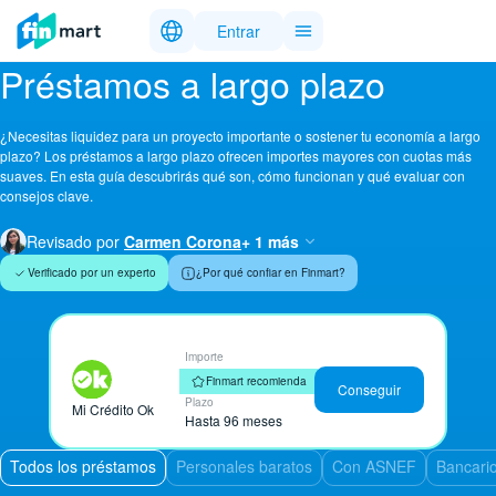
Entrar
Préstamos a largo plazo
¿Necesitas liquidez para un proyecto importante o sostener tu economía a largo
plazo? Los préstamos a largo plazo ofrecen importes mayores con cuotas más
suaves. En esta guía descubrirás qué son, cómo funcionan y qué evaluar con
consejos clave.
Revisado por
Carmen Corona
+ 1 más
Verificado por un experto
¿Por qué confiar en Finmart?
Importe
Hasta 50.000 €
Finmart recomienda
Conseguir
Plazo
Mi Crédito Ok
Hasta 96 meses
Todos los préstamos
Personales baratos
Con ASNEF
Bancari