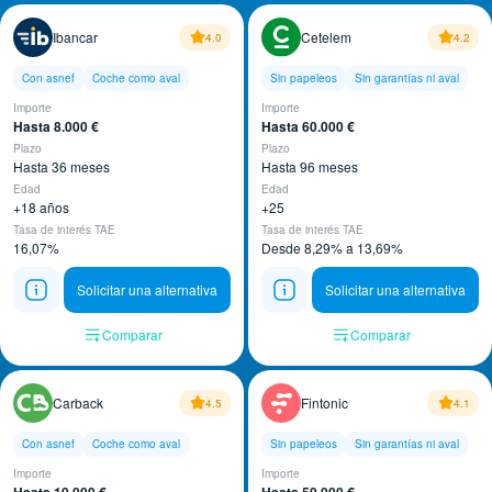
Ibancar
Cetelem
4.0
4.2
Con asnef
Coche como aval
Sin papeleos
Sin garantías ni aval
Importe
Importe
Hasta 8.000 €
Hasta 60.000 €
Plazo
Plazo
Hasta 36 meses
Hasta 96 meses
Edad
Edad
+18 años
+25
Tasa de interés TAE
Tasa de interés TAE
16,07%
Desde 8,29% a 13,69%
Solicitar una alternativa
Solicitar una alternativa
Comparar
Comparar
Carback
Fintonic
4.5
4.1
Con asnef
Coche como aval
Sin papeleos
Sin garantías ni aval
Importe
Importe