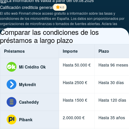
La información es válida a partir del 09.08.2026
Calificación crediticia general
4.0
El sitio web Finmart ofrece acceso gratuito a información sobre las tasas y
condiciones de los microcréditos en España. Los datos son proporcionados por
organizaciones de microfinanzas o tomados de fuentes abiertas. Aclara las
condiciones exactas contactando directamente con las organizaciones de
Comparar las condiciones de los
microfinanzas.
préstamos a largo plazo
Préstamos
Importe
Plazo
Hasta 50.000 €
Hasta 96 meses
Mi Crédito Ok
Hasta 2500 €
Hasta 30 días
Mykredit
Hasta 1500 €
Hasta 120 días
Casheddy
2.000.000 €
Hasta 35 años
Pibank