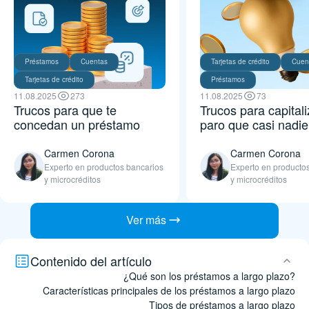
Préstamos
Cuentas
Tarjetas de crédito
Cuen
Tarjetas de crédito
Préstamos
11.08.2025
273
11.08.2025
73
Trucos para que te
Trucos para capitali
concedan un préstamo
paro que casi nadi
Carmen Corona
Carmen Corona
Experto en productos bancarios
Experto en producto
y microcréditos
y microcréditos
Ver más
Contenido del artículo
¿Qué son los préstamos a largo plazo?
Características principales de los préstamos a largo plazo
Tipos de préstamos a largo plazo