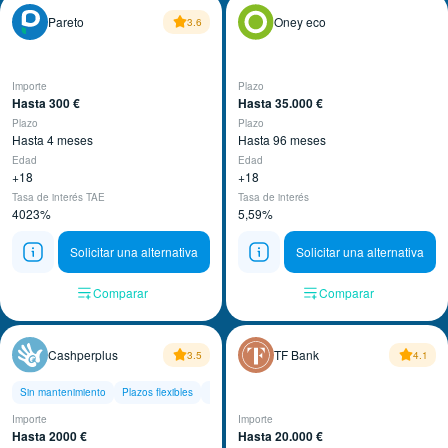
Pareto
Oney eco
3.6
Importe
Plazo
Hasta 300 €
Hasta 35.000 €
Plazo
Plazo
Hasta 4 meses
Hasta 96 meses
Edad
Edad
+18
+18
Tasa de interés TAE
Tasa de interés
4023%
5,59%
Solicitar una alternativa
Solicitar una alternativa
Comparar
Comparar
Cashperplus
TF Bank
3.5
4.1
Sin mantenimiento
Plazos flexibles
100% online
Importe
Importe
Hasta 2000 €
Hasta 20.000 €