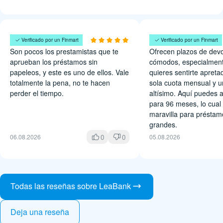
Michell Ochoa
Pedro Acosta
Verificado por un Finmart
Verificado por un Finmart
Son pocos los prestamistas que te
Ofrecen plazos de dev
aprueban los préstamos sin
cómodos, especialment
papeleos, y este es uno de ellos. Vale
quieres sentirte apret
totalmente la pena, no te hacen
sola cuota mensual y u
perder el tiempo.
altísimo. Aquí puedes a
para 96 meses, lo cual
maravilla para présta
grandes.
0
0
06.08.2026
05.08.2026
Todas las reseñas sobre LeaBank
Deja una reseña