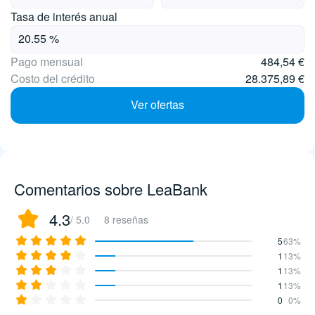
Tasa de interés anual
Pago mensual
484,54 €
Costo del crédito
28.375,89 €
Ver ofertas
Comentarios sobre LeaBank
4.3
/ 5.0
8 reseñas
5
63%
1
13%
1
13%
1
13%
0
0%