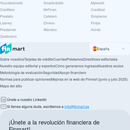
Younitedcredit
Smartcrédito
Mykredit
Creditero
MrFinan
Creditosi
Prestalo
Cetelem
Simpleros
Loaney
Dinevo
Fintya
Prestamer
Wandoo
Avinto
Quebueno
España
Sobre nosotros
Tarjetas de crédito
Cuentas
Préstamos
Directrices editoriales
Nuestro equipo editorial y expertos
Cómo generamos ingresos
Nuestros socios
Metodología de evaluación
Seguridad
Apoyo financiero
Normas para publicar opiniones
Mejoras en la web de Finmart (junio y julio 2025)
Mapa del sitio
Únete a nuestro LinkedIn
Si tienes alguna duda, escríbenos a
info@finmart.es
¡Únete a la revolución financiera de
Finmart!