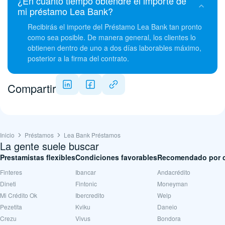
¿En cuánto tiempo obtendré el importe de
mi préstamo Lea Bank?
Recibirás el importe del Préstamo Lea Bank tan pronto
como sea posible. De manera general, los clientes lo
obtienen dentro de uno a dos días laborables máximo,
posterior a la firma del contrato.
Compartir
Inicio
Préstamos
Lea Bank Préstamos
La gente suele buscar
Prestamistas flexibles
Condiciones favorables
Recomendado por c
Finteres
Ibancar
Andacrédito
Dineti
Fintonic
Moneyman
Mi Crédito Ok
Ibercredito
Welp
Pezetita
Kviku
Daneio
Crezu
Vivus
Bondora