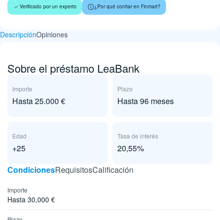
Verificado por un experto
¿Por qué confiar en Finmart?
Descripción
Opiniones
Sobre el préstamo LeaBank
Importe
Plazo
Hasta 25.000 €
Hasta 96 meses
Edad
Tasa de interés
+25
20,55%
Сondiciones
Requisitos
Calificación
Importe
Hasta 30,000 €
Plazo