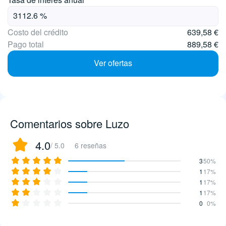
Costo del crédito
639,58 €
Pago total
889,58 €
Ver ofertas
Comentarios sobre Luzo
4.0
/ 5.0
6 reseñas
3
50%
1
17%
1
17%
1
17%
0
0%