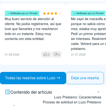
Lidia Alanis
Gaby Palomino
Verificado por un Finmart
Verificado por un Finmart
Muy buen servicio de atención al
Me cayó de maravilla e
cliente. No podía registrarme, así que
porque no sabía cómo i
tuve que llamarles y me resolvieron
mes, estaba muy apret
todo en un instante. Estoy muy
Pedí un primer préstam
contenta con esta entidad.
sin intereses. Realmen
nada. Volveré para un
préstamo.
0
0
01.08.2026
31.07.2026
Todas las reseñas sobre Luzo
Deja una reseña
Contenido del artículo
Luzo Préstamo: Características
Proceso de solicitud en Luzo Préstamo