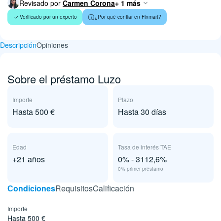
Revisado por
Carmen Corona
+ 1 más
Verificado por un experto
¿Por qué confiar en Finmart?
Descripción
Opiniones
Sobre el préstamo Luzo
Importe
Plazo
Hasta 500 €
Hasta 30 días
Edad
Tasa de interés TAE
+21 años
0% - 3112,6%
0% primer préstamo
Сondiciones
Requisitos
Calificación
Importe
Hasta 500 €