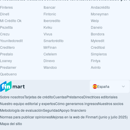
Finteres
Ibancar
Andacrédito
Dineti
Fintonic
Moneyman
Mi Crédito Ok
Ibercredito
Welp
Pezetita
Kviku
Daneio
Crezu
Vivus
Bondora
Younitedcredit
Smartcrédito
Mykredit
Creditero
MrFinan
Creditosi
Prestalo
Cetelem
Simpleros
Loaney
Dinevo
Fintya
Prestamer
Wandoo
Avinto
Quebueno
España
Sobre nosotros
Tarjetas de crédito
Cuentas
Préstamos
Directrices editoriales
Nuestro equipo editorial y expertos
Cómo generamos ingresos
Nuestros socios
Metodología de evaluación
Seguridad
Apoyo financiero
Normas para publicar opiniones
Mejoras en la web de Finmart (junio y julio 2025)
Mapa del sitio