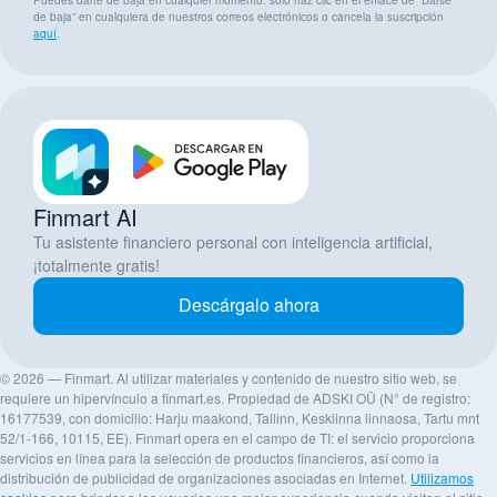
Puedes darte de baja en cualquier momento: solo haz clic en el enlace de “Darse
de baja” en cualquiera de nuestros correos electrónicos o cancela la suscripción
aquí
.
Finmart AI
Tu asistente financiero personal con inteligencia artificial,
¡totalmente gratis!
Descárgalo ahora
© 2026 — Finmart. Al utilizar materiales y contenido de nuestro sitio web, se
requiere un hipervínculo a finmart.es. Propiedad de ADSKI OÜ (N° de registro:
16177539, con domicilio: Harju maakond, Tallinn, Kesklinna linnaosa, Tartu mnt
52/1-166, 10115, EE). Finmart opera en el campo de TI: el servicio proporciona
servicios en línea para la selección de productos financieros, así como la
distribución de publicidad de organizaciones asociadas en Internet.
Utilizamos