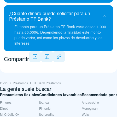
¿Cuánto dinero puedo solicitar para un
Préstamo TF Bank?
El monto para un Préstamo TF Bank varía desde 1.000
hasta 60.000€. Dependiendo la finalidad este monto
puede variar, así como los plazos de devolución y los
intereses.
Compartir
Inicio
Préstamos
TF Bank Préstamos
La gente suele buscar
Prestamistas flexibles
Condiciones favorables
Recomendado por c
Finteres
Ibancar
Andacrédito
Dineti
Fintonic
Moneyman
Mi Crédito Ok
Ibercredito
Welp