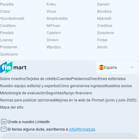
Pezetita
Kviku
Daneio
Crezu
Vivus
Bondora
Younitedcredit
Smartcrédito
Mykredit
Creditero
MrFinan
Creditosi
Prestalo
Cetelem
Simpleros
Loaney
Dinevo
Fintya
Prestamer
Wandoo
Avinto
Quebueno
España
Sobre nosotros
Tarjetas de crédito
Cuentas
Préstamos
Directrices editoriales
Nuestro equipo editorial y expertos
Cómo generamos ingresos
Nuestros socios
Metodología de evaluación
Seguridad
Apoyo financiero
Normas para publicar opiniones
Mejoras en la web de Finmart (junio y julio 2025)
Mapa del sitio
Únete a nuestro LinkedIn
Si tienes alguna duda, escríbenos a
info@finmart.es