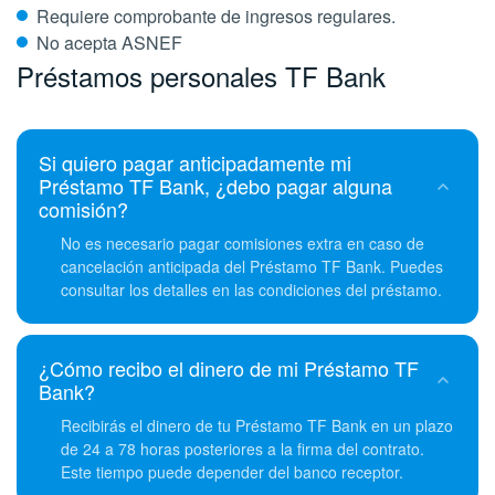
Requiere comprobante de ingresos regulares.
No acepta ASNEF
Préstamos personales TF Bank
Si quiero pagar anticipadamente mi
Préstamo TF Bank, ¿debo pagar alguna
comisión?
No es necesario pagar comisiones extra en caso de
cancelación anticipada del Préstamo TF Bank. Puedes
consultar los detalles en las condiciones del préstamo.
¿Cómo recibo el dinero de mi Préstamo TF
Bank?
Recibirás el dinero de tu Préstamo TF Bank en un plazo
de 24 a 78 horas posteriores a la firma del contrato.
Este tiempo puede depender del banco receptor.