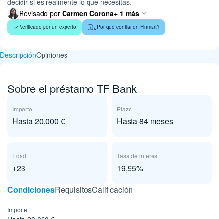
decidir si es realmente lo que necesitas.
Revisado por
Carmen Corona
+ 1 más
Verificado por un experto
¿Por qué confiar en Finmart?
Descripción
Opiniones
Sobre el préstamo TF Bank
Importe
Plazo
Hasta 20.000 €
Hasta 84 meses
Edad
Tasa de interés
+23
19,95%
Сondiciones
Requisitos
Calificación
Importe