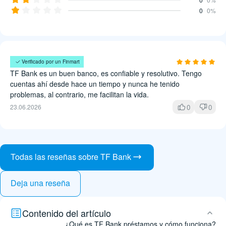
0
0%
José Navarro
Verificado por un Finmart
TF Bank es un buen banco, es confiable y resolutivo. Tengo
cuentas ahí desde hace un tiempo y nunca he tenido
problemas, al contrario, me facilitan la vida.
0
0
23.06.2026
Todas las reseñas sobre TF Bank
Deja una reseña
Contenido del artículo
¿Qué es TF Bank préstamos y cómo funciona?