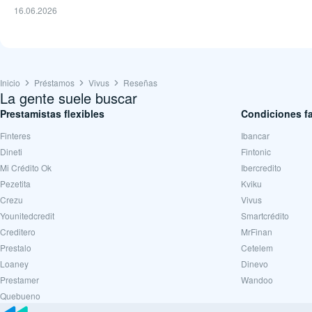
16.06.2026
Inicio
Préstamos
Vivus
Reseñas
La gente suele buscar
Prestamistas flexibles
Condiciones f
Finteres
Ibancar
Dineti
Fintonic
Mi Crédito Ok
Ibercredito
Pezetita
Kviku
Crezu
Vivus
Younitedcredit
Smartcrédito
Creditero
MrFinan
Prestalo
Cetelem
Loaney
Dinevo
Prestamer
Wandoo
Quebueno