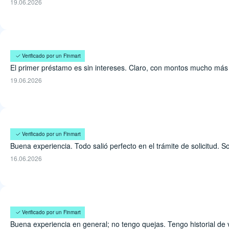
19.06.2026
Juana Lemus
Verificado por un Finmart
El primer préstamo es sin intereses. Claro, con montos mucho más l
19.06.2026
Tirso Rodarte
Verificado por un Finmart
Buena experiencia. Todo salió perfecto en el trámite de solicitud. S
16.06.2026
Eugenio Osorio
Verificado por un Finmart
Buena experiencia en general; no tengo quejas. Tengo historial de