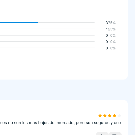
3
75%
1
25%
0
0%
0
0%
0
0%
reses no son los más bajos del mercado, pero son seguros y eso