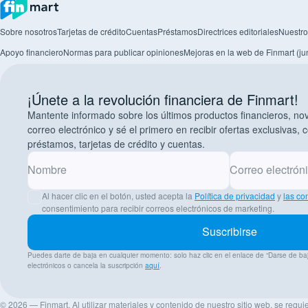
Sobre nosotros
Tarjetas de crédito
Cuentas
Préstamos
Directrices editoriales
Nuestro
Apoyo financiero
Normas para publicar opiniones
Mejoras en la web de Finmart (jun
¡Únete a la revolución financiera de Finmart!
Mantente informado sobre los últimos productos financieros, n
correo electrónico y sé el primero en recibir ofertas exclusivas, 
préstamos, tarjetas de crédito y cuentas.
Nombre
Correo electrón
Al hacer clic en el botón, usted acepta la
Política de privacidad
y
las co
consentimiento para recibir correos electrónicos de marketing.
Suscribirse
Puedes darte de baja en cualquier momento: solo haz clic en el enlace de “Darse de ba
electrónicos o cancela la suscripción
aquí
.
© 2026 — Finmart. Al utilizar materiales y contenido de nuestro sitio web, se requ