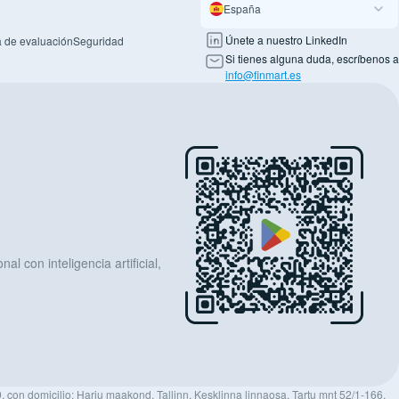
España
Únete a nuestro LinkedIn
 de evaluación
Seguridad
Si tienes alguna duda, escríbenos a
info@finmart.es
al con inteligencia artificial,
, con domicilio: Harju maakond, Tallinn, Kesklinna linnaosa, Tartu mnt 52/1-166,