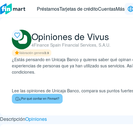
Préstamos
Tarjetas de crédito
Cuentas
Más
Opiniones de Vivus
4Finance Spain Financial Services, S.A.U.
Valoración general
3.9
¿Estás pensando en Unicaja Banco y quieres saber qué opinan o
experiencias de personas que ya han utilizado sus servicios. As
condiciones.
Lee las opiniones de Unicaja Banco, compara sus puntos fuertes y
¿Por qué confiar en Finmart?
Descripción
Opiniones