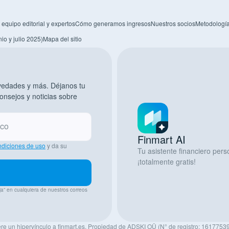
 equipo editorial y expertos
Cómo generamos ingresos
Nuestros socios
Metodología
io y julio 2025)
Mapa del sitio
ovedades y más. Déjanos tu
consejos y noticias sobre
ico
Finmart AI
ndiciones de uso
y da su
Tu asistente financiero person
¡totalmente gratis!
ja” en cualquiera de nuestros correos
iere un hipervínculo a finmart.es. Propiedad de ADSKI OÜ (N° de registro: 16177539