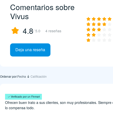
Comentarios sobre
Vivus
4.8
/ 5.0
4 reseñas
Deja una reseña
Ordenar por:
Fecha
Calificación
Marvela Ortiz
Verificado por un Finmart
Ofrecen buen trato a sus clientes, son muy profesionales. Siempre
lo compensa todo.