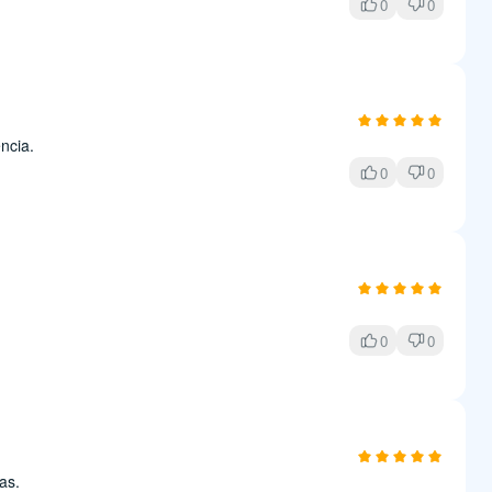
0
0
ncia.
0
0
0
0
as.