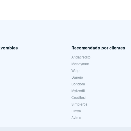
avorables
Recomendado por clientes
Andacrédito
Moneyman
Welp
Daneio
Bondora
Mykredit
Creditosi
Simpleros
Fintya
Avinto