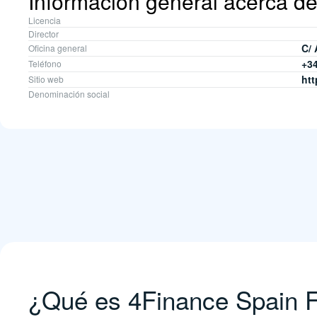
Información general acerca de
Licencia
Director
C/ 
Oficina general
+34
Teléfono
ht
Sitio web
Denominación social
¿Qué es 4Finance Spain Fi