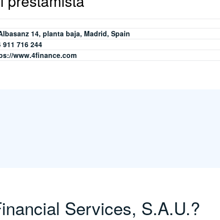
l prestamista
Albasanz 14, planta baja, Madrid, Spain
 911 716 244
tps://www.4finance.com
nancial Services, S.A.U.?