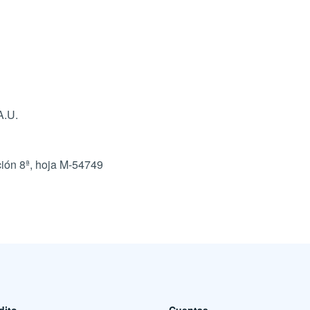
A.U.
cción 8ª, hoja M-54749