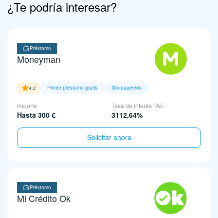
¿Te podría interesar?
Préstamo
Moneyman
Primer préstamo gratis
Sin papeleos
4.2
Importe
Tasa de interés TAE
Hasta 300 €
3112,64%
Solicitar ahora
Préstamo
Mi Crédito Ok