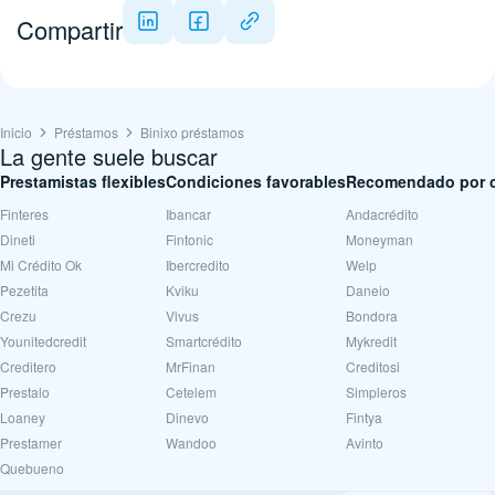
Compartir
Inicio
Préstamos
Binixo préstamos
La gente suele buscar
Prestamistas flexibles
Condiciones favorables
Recomendado por c
Finteres
Ibancar
Andacrédito
Dineti
Fintonic
Moneyman
Mi Crédito Ok
Ibercredito
Welp
Pezetita
Kviku
Daneio
Crezu
Vivus
Bondora
Younitedcredit
Smartcrédito
Mykredit
Creditero
MrFinan
Creditosi
Prestalo
Cetelem
Simpleros
Loaney
Dinevo
Fintya
Prestamer
Wandoo
Avinto
Quebueno