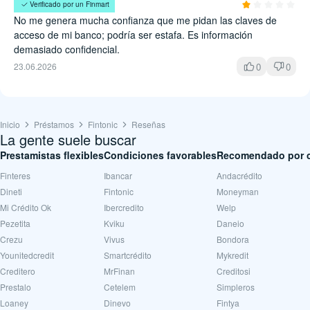
Ruy Sandoval
Verificado por un Finmart
No me genera mucha confianza que me pidan las claves de
acceso de mi banco; podría ser estafa. Es información
demasiado confidencial.
0
0
23.06.2026
Inicio
Préstamos
Fintonic
Reseñas
La gente suele buscar
Prestamistas flexibles
Condiciones favorables
Recomendado por c
Finteres
Ibancar
Andacrédito
Dineti
Fintonic
Moneyman
Mi Crédito Ok
Ibercredito
Welp
Pezetita
Kviku
Daneio
Crezu
Vivus
Bondora
Younitedcredit
Smartcrédito
Mykredit
Creditero
MrFinan
Creditosi
Prestalo
Cetelem
Simpleros
Loaney
Dinevo
Fintya