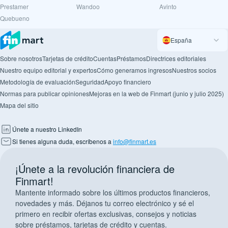
Prestamer
Wandoo
Avinto
Quebueno
España
Sobre nosotros
Tarjetas de crédito
Cuentas
Préstamos
Directrices editoriales
Nuestro equipo editorial y expertos
Cómo generamos ingresos
Nuestros socios
Metodología de evaluación
Seguridad
Apoyo financiero
Normas para publicar opiniones
Mejoras en la web de Finmart (junio y julio 2025)
Mapa del sitio
Únete a nuestro LinkedIn
Si tienes alguna duda, escríbenos a
info@finmart.es
¡Únete a la revolución financiera de
Finmart!
Mantente informado sobre los últimos productos financieros,
novedades y más. Déjanos tu correo electrónico y sé el
primero en recibir ofertas exclusivas, consejos y noticias
sobre préstamos, tarjetas de crédito y cuentas.