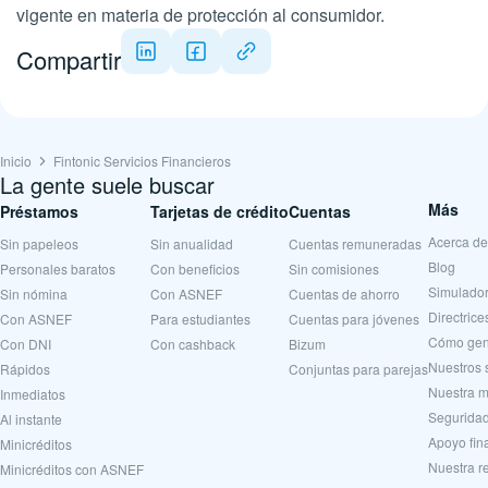
vigente en materia de protección al consumidor.
Compartir
Inicio
Fintonic Servicios Financieros
La gente suele buscar
Más
Préstamos
Tarjetas de crédito
Cuentas
Acerca de
Sin papeleos
Sin anualidad
Cuentas remuneradas
Blog
Personales baratos
Con beneficios
Sin comisiones
Simulador
Sin nómina
Con ASNEF
Cuentas de ahorro
Directrice
Con ASNEF
Para estudiantes
Cuentas para jóvenes
Cómo gen
Con DNI
Con cashback
Bizum
Nuestros 
Rápidos
Conjuntas para parejas
Nuestra m
Inmediatos
Seguridad
Al instante
Apoyo fin
Minicréditos
Nuestra r
Minicréditos con ASNEF