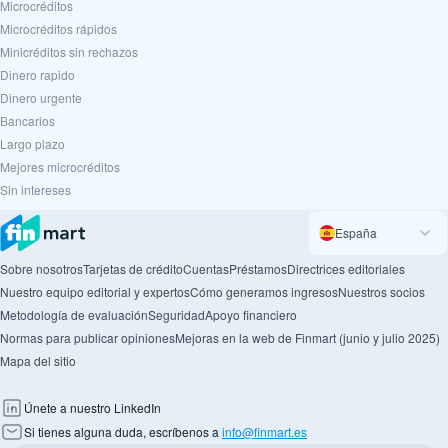
Microcréditos
Microcréditos rápidos
Minicréditos sin rechazos
Dinero rapido
Dinero urgente
Вancarios
Largo plazo
Mejores microcréditos
Sin intereses
España
Sobre nosotros
Tarjetas de crédito
Cuentas
Préstamos
Directrices editoriales
Nuestro equipo editorial y expertos
Cómo generamos ingresos
Nuestros socios
Metodología de evaluación
Seguridad
Apoyo financiero
Normas para publicar opiniones
Mejoras en la web de Finmart (junio y julio 2025)
Mapa del sitio
Únete a nuestro LinkedIn
Si tienes alguna duda, escríbenos a
info@finmart.es