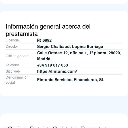
Información general acerca del
prestamista
№ 6892
Licencia
Sergio Chalbaud, Lupina Iturriaga
Director
Calle Orense 12, oficina 1, 1ª planta. 28020,
Oficina general
Madrid.
+34 919 017 053
Teléfono
https://fintonic.com/
Sitio web
Denominación
Fintonic Servicios Financieros, SL
social