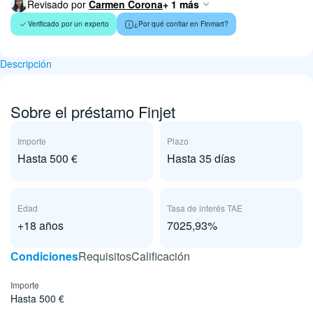
Revisado por
Carmen Corona
+ 1 más
Verificado por un experto
¿Por qué confiar en Finmart?
Descripción
Sobre el préstamo Finjet
Importe
Plazo
Hasta 500 €
Hasta 35 días
Edad
Tasa de interés TAE
+18 años
7025,93%
Сondiciones
Requisitos
Calificación
Importe
Hasta 500 €