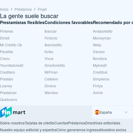
Inicio
Préstamos
Finjet
La gente suele buscar
Prestamistas flexibles
Condiciones favorables
Recomendado por c
Finteres
Ibancar
Andacrédito
Dineti
Fintonic
Moneyman
Mi Crédito Ok
Ibercredito
Welp
Pezetita
Kviku
Daneio
Crezu
Vivus
Bondora
Younitedcredit
Smartcrédito
Mykredit
Creditero
MrFinan
Creditosi
Prestalo
Cetelem
Simpleros
Loaney
Dinevo
Fintya
Prestamer
Wandoo
Avinto
Quebueno
España
Sobre nosotros
Tarjetas de crédito
Cuentas
Préstamos
Directrices editoriales
Nuestro equipo editorial y expertos
Cómo generamos ingresos
Nuestros socios