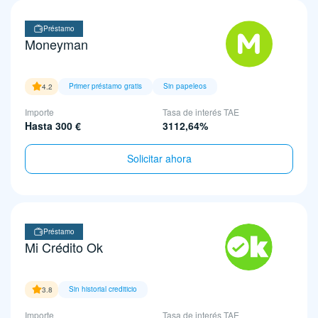
Préstamo
Moneyman
Primer préstamo gratis
Sin papeleos
4.2
Importe
Tasa de interés TAE
Hasta 300 €
3112,64%
Solicitar ahora
Préstamo
Mi Crédito Ok
Sin historial crediticio
3.8
Importe
Tasa de interés TAE