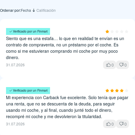
Ordenar por:
Fecha
Calificación
Carlos Bazán
Verificado por un Finmart
Siento que es una estafa… lo que en realidad te envían es un
contrato de compraventa, no un préstamo por el coche. Es
como si me estuvieran comprando mi coche por muy poco
dinero.
0
0
31.07.2026
Elisa Ramírez
Verificado por un Finmart
Mi experiencia con Carback fue excelente. Solo tenía que pagar
una renta, que no se descuenta de la deuda, para seguir
usando mi coche, y al final, cuando junté todo el dinero,
recompré mi coche y me devolvieron la titularidad.
0
0
31.07.2026