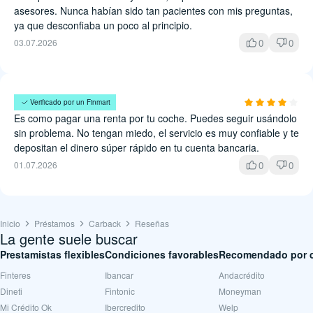
asesores. Nunca habían sido tan pacientes con mis preguntas,
ya que desconfiaba un poco al principio.
0
0
03.07.2026
Santiago Ponce
Verificado por un Finmart
Es como pagar una renta por tu coche. Puedes seguir usándolo
sin problema. No tengan miedo, el servicio es muy confiable y te
depositan el dinero súper rápido en tu cuenta bancaria.
0
0
01.07.2026
Inicio
Préstamos
Carback
Reseñas
La gente suele buscar
Prestamistas flexibles
Condiciones favorables
Recomendado por c
Finteres
Ibancar
Andacrédito
Dineti
Fintonic
Moneyman
Mi Crédito Ok
Ibercredito
Welp