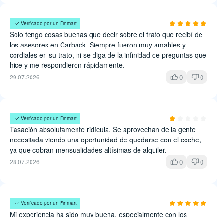
Uriel Soto
Verificado por un Finmart
Solo tengo cosas buenas que decir sobre el trato que recibí de
los asesores en Carback. Siempre fueron muy amables y
cordiales en su trato, ni se diga de la infinidad de preguntas que
hice y me respondieron rápidamente.
0
0
29.07.2026
Viviana Estrada
Verificado por un Finmart
Tasación absolutamente ridícula. Se aprovechan de la gente
necesitada viendo una oportunidad de quedarse con el coche,
ya que cobran mensualidades altísimas de alquiler.
0
0
28.07.2026
Alicia Paredes
Verificado por un Finmart
Mi experiencia ha sido muy buena, especialmente con los