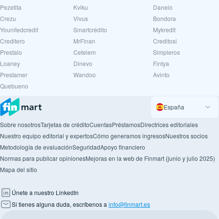
Pezetita
Kviku
Daneio
Crezu
Vivus
Bondora
Younitedcredit
Smartcrédito
Mykredit
Creditero
MrFinan
Creditosi
Prestalo
Cetelem
Simpleros
Loaney
Dinevo
Fintya
Prestamer
Wandoo
Avinto
Quebueno
España
Sobre nosotros
Tarjetas de crédito
Cuentas
Préstamos
Directrices editoriales
Nuestro equipo editorial y expertos
Cómo generamos ingresos
Nuestros socios
Metodología de evaluación
Seguridad
Apoyo financiero
Normas para publicar opiniones
Mejoras en la web de Finmart (junio y julio 2025)
Mapa del sitio
Únete a nuestro LinkedIn
Si tienes alguna duda, escríbenos a
info@finmart.es