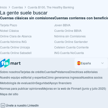
Inicio
Cuentas
Cuenta B100, The Healthy Banking
La gente suele buscar
Cuentas clásicas sin comisiones
Cuentas corrientes con benefici
Tarjeta Plazo
Joven BBVA
Nickel Clásica
Cuenta Online BBVA
Online Clara de Abanca
Nómina sin Comisiones
Cuenta Nómina ING
Cuenta Online Santander
Cuenta Online Unicaja
Cetelem Cuenta Corriente
Cuenta Online Sabadell
ING Cuenta NoCuenta
España
Sobre nosotros
Tarjetas de crédito
Cuentas
Préstamos
Directrices editoriales
Nuestro equipo editorial y expertos
Cómo generamos ingresos
Nuestros socios
Metodología de evaluación
Seguridad
Apoyo financiero
Normas para publicar opiniones
Mejoras en la web de Finmart (junio y julio 2025)
Mapa del sitio
Únete a nuestro LinkedIn