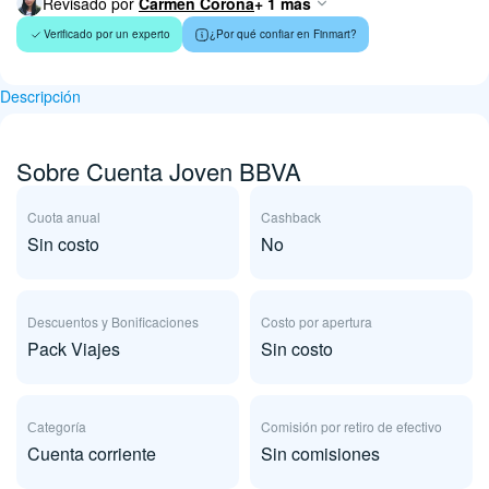
Revisado por
Carmen Corona
+ 1 más
Verificado por un experto
¿Por qué confiar en Finmart?
Descripción
Sobre Cuenta Joven BBVA
Cuota anual
Cashback
Sin costo
No
Descuentos y Bonificaciones
Costo por apertura
Pack Viajes
Sin costo
Сategoría
Comisión por retiro de efectivo
Cuenta corriente
Sin comisiones