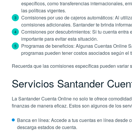
específicos, como transferencias internacionales, emi
las políticas vigentes.
Comisiones por uso de cajeros automáticos: Al utilizar
comisiones adicionales. Santander te brinda informa
Comisiones por descubrimientos: Si tu cuenta entra 
importante para evitar esta situación.
Programas de beneficios: Algunas Cuentas Online S
programas pueden tener costos asociados según el t
Recuerda que las comisiones específicas pueden variar seg
Servicios Santander Cuen
La Santander Cuenta Online no solo te ofrece comodidad y
finanzas de manera eficaz. Estos son algunos de los ser
Banca en línea: Accede a tus cuentas en línea desde cua
descarga estados de cuenta.