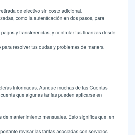
etirada de efectivo sin costo adicional.
nzadas, como la autenticación en dos pasos, para
r pagos y transferencias, y controlar tus finanzas desde
fono para resolver tus dudas y problemas de manera
ncieras informadas. Aunque muchas de las Cuentas
cuenta que algunas tarifas pueden aplicarse en
 de mantenimiento mensuales. Esto significa que, en
ortante revisar las tarifas asociadas con servicios