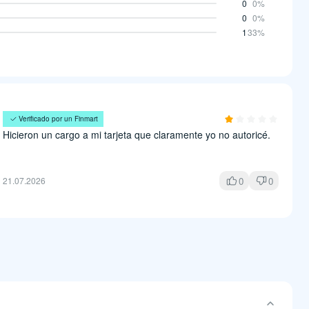
0
0%
0
0%
1
33%
Roberto Pizano
Verificado por un Finmart
Hicieron un cargo a mi tarjeta que claramente yo no autoricé.
0
0
21.07.2026