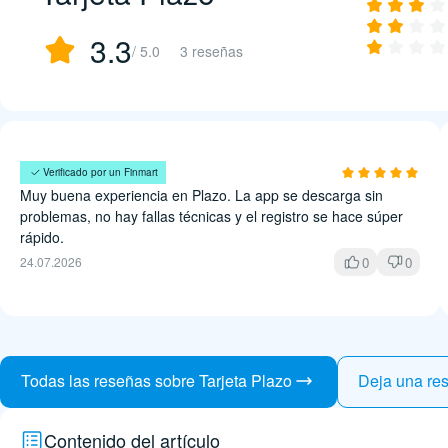
3.3
/ 5.0
3 reseñas
Argelia López
Verificado por un Finmart
Muy buena experiencia en Plazo. La app se descarga sin
problemas, no hay fallas técnicas y el registro se hace súper
rápido.
0
0
24.07.2026
Todas las reseñas sobre Tarjeta Plazo
Deja una re
Contenido del artículo