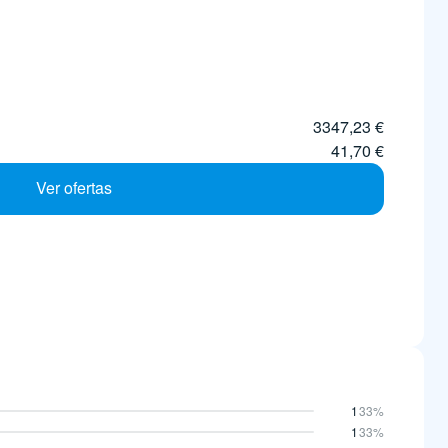
3347,23 €
41,70 €
Ver ofertas
1
33%
1
33%