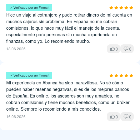
Esther Luna
Verificado por un Finmart
Hice un viaje al extranjero y pude retirar dinero de mi cuenta en
muchos cajeros sin problema. En España no me cobran
comisiones, lo que hace muy fácil el manejo de la cuenta,
especialmente para personas sin mucha experiencia en
finanzas, como yo. Lo recomiendo mucho.
0
0
18.06.2026
Elena Lozano
Verificado por un Finmart
Mi experiencia en Abanca ha sido maravillosa. No sé cómo
pueden haber reseñas negativas, si es de los mejores bancos
de España. Es online, los asesores son muy amables, no
cobran comisiones y tiene muchos beneficios, como un bróker
online. Siempre lo recomiendo a mis conocidos.
0
0
16.06.2026