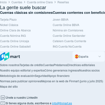
Inicio
Cuentas
Cuenta online Clara
Reseñas
La gente suele buscar
Cuentas clásicas sin comisiones
Cuentas corrientes con benefici
Tarjeta Plazo
Joven BBVA
Nickel Clásica
Cuenta Online BBVA
Online Clara de Abanca
Nómina sin Comisiones
Cuenta Nómina ING
Cuenta Online Santander
Cuenta Online Unicaja
Cetelem Cuenta Corriente
Cuenta Online Sabadell
ING Cuenta NoCuenta
España
Sobre nosotros
Tarjetas de crédito
Cuentas
Préstamos
Directrices editoriales
Nuestro equipo editorial y expertos
Cómo generamos ingresos
Nuestros socios
Metodología de evaluación
Seguridad
Apoyo financiero
Normas para publicar opiniones
Mejoras en la web de Finmart (junio y julio 2025)
Mapa del sitio
Únete a nuestro LinkedIn
Si tienes alguna duda, escríbenos a
info@finmart.es