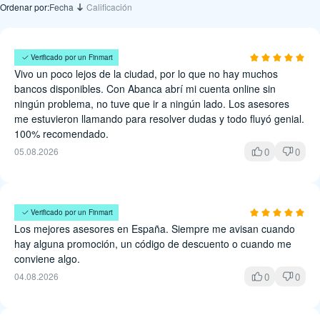
Ordenar por:
Fecha
Calificación
Andrés Herrera
Verificado por un Finmart
Vivo un poco lejos de la ciudad, por lo que no hay muchos
bancos disponibles. Con Abanca abrí mi cuenta online sin
ningún problema, no tuve que ir a ningún lado. Los asesores
me estuvieron llamando para resolver dudas y todo fluyó genial.
100% recomendado.
0
0
05.08.2026
Juan Pablo Díaz
Verificado por un Finmart
Los mejores asesores en España. Siempre me avisan cuando
hay alguna promoción, un código de descuento o cuando me
conviene algo.
0
0
04.08.2026