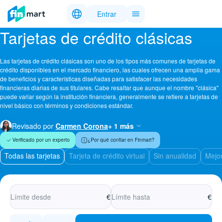
Entrar
Tarjetas de crédito clásicas
Las tarjetas de crédito clásicas son uno de los tipos más comunes de tarjetas de
crédito disponibles en el mercado financiero, las cuales ofrecen una amplia gama
de beneficios y características diseñadas para satisfacer las necesidades
financieras diarias de sus titulares. Cabe resaltar que aunque el nombre "clásica"
puede variar según la institución financiera, generalmente se refiere a tarjetas de
nivel básico con términos y condiciones estándar.
Revisado por
Carmen Corona
+ 1 más
Verificado por un experto
¿Por qué confiar en Finmart?
Todas las tarjetas
Tarjeta de crédito virtual
Sin anualidad
Mejor
€
€