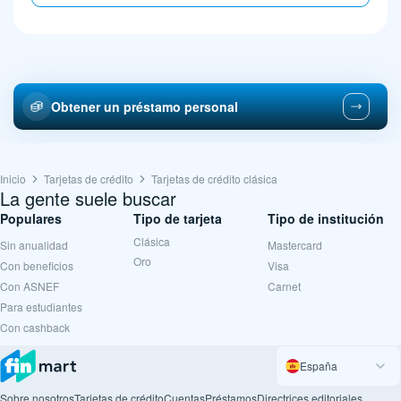
Obtener un préstamo personal
Inicio
Tarjetas de crédito
Tarjetas de crédito clásica
La gente suele buscar
Populares
Tipo de tarjeta
Tipo de institución
Clásica
Sin anualidad
Mastercard
Oro
Con beneficios
Visa
Con ASNEF
Carnet
Para estudiantes
Con cashback
España
Sobre nosotros
Tarjetas de crédito
Cuentas
Préstamos
Directrices editoriales