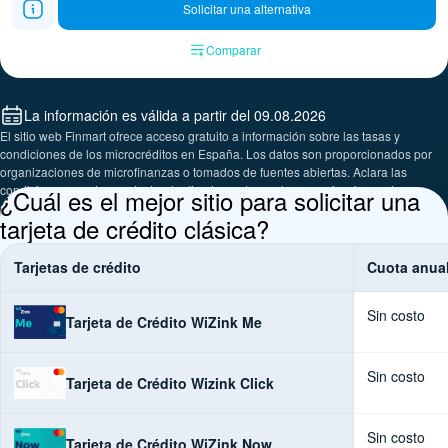
Solicitar una alternativa
Comparar
La información es válida a partir del 09.08.2026
El sitio web Finmart ofrece acceso gratuito a información sobre las tasas y
condiciones de los microcréditos en España. Los datos son proporcionados por
organizaciones de microfinanzas o tomados de fuentes abiertas. Aclara las
condiciones exactas contactando directamente con las organizaciones de
¿Cuál es el mejor sitio para solicitar una
microfinanzas.
tarjeta de crédito clásica?
Tarjetas de crédito
Cuota anua
Sin costo
Tarjeta de Crédito WiZink Me
Sin costo
Tarjeta de Crédito Wizink Click
Sin costo
Tarjeta de Crédito WiZink Now