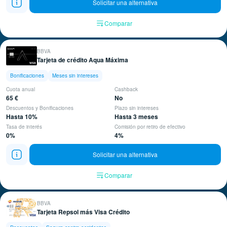
Solicitar una alternativa
Comparar
BBVA
Tarjeta de crédito Aqua Máxima
Bonificaciones
Meses sin intereses
Cuota anual
Cashback
65 €
No
Descuentos y Bonificaciones
Plazo sin intereses
Hasta 10%
Hasta 3 meses
Tasa de interés
Comisión por retiro de efectivo
0%
4%
Solicitar una alternativa
Comparar
BBVA
Tarjeta Repsol más Visa Crédito