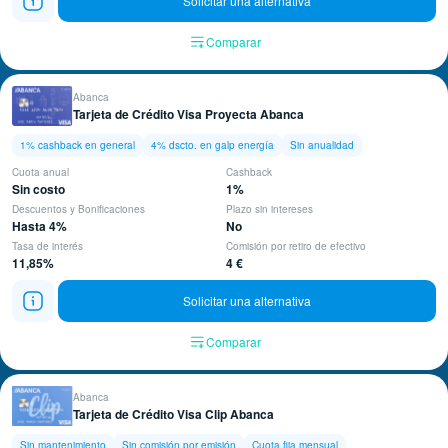
Solicitar una alternativa
Comparar
Abanca
Tarjeta de Crédito Visa Proyecta Abanca
1% cashback en general
4% dscto. en galp energía
Sin anualidad
Cuota anual
Cashback
Sin costo
1%
Descuentos y Bonificaciones
Plazo sin intereses
Hasta 4%
No
Tasa de interés
Comisión por retiro de efectivo
11,85%
4 €
Solicitar una alternativa
Comparar
Abanca
Tarjeta de Crédito Visa Clip Abanca
Sin mantenimiento
Sin comisión por emisión
Cuota fija mensual