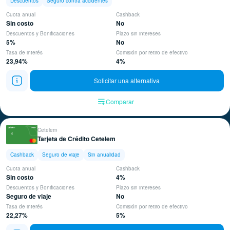
Descuentos
Seguro contra accidentes
Cuota anual
Cashback
Sin costo
No
Descuentos y Bonificaciones
Plazo sin intereses
5%
No
Tasa de interés
Comisión por retiro de efectivo
23,94%
4%
Solicitar una alternativa
Comparar
Cetelem
Tarjeta de Crédito Cetelem
Cashback
Seguro de viaje
Sin anualidad
Cuota anual
Cashback
Sin costo
4%
Descuentos y Bonificaciones
Plazo sin intereses
Seguro de viaje
No
Tasa de interés
Comisión por retiro de efectivo
22,27%
5%