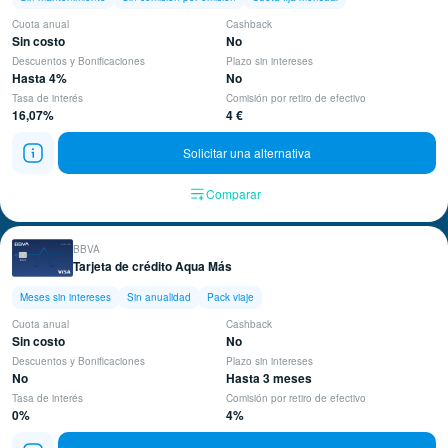
Cuota anual
Cashback
Sin costo
No
Descuentos y Bonificaciones
Plazo sin intereses
Hasta 4%
No
Tasa de interés
Comisión por retiro de efectivo
16,07%
4 €
Solicitar una alternativa
Comparar
BBVA
Tarjeta de crédito Aqua Más
Meses sin intereses
Sin anualidad
Pack viaje
Cuota anual
Cashback
Sin costo
No
Descuentos y Bonificaciones
Plazo sin intereses
No
Hasta 3 meses
Tasa de interés
Comisión por retiro de efectivo
0%
4%