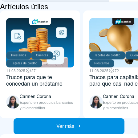
Artículos útiles
Préstamos
Cuentas
Tarjetas de crédito
Cuen
Tarjetas de crédito
Préstamos
11.08.2025
271
11.08.2025
72
Trucos para que te
Trucos para capitali
concedan un préstamo
paro que casi nadi
Carmen Corona
Carmen Corona
Experto en productos bancarios
Experto en producto
y microcréditos
y microcréditos
Ver más