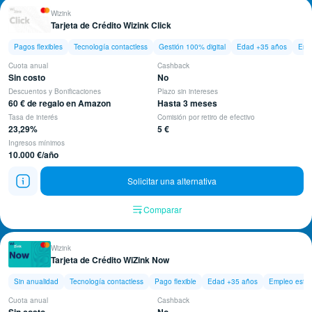
Wizink
Tarjeta de Crédito Wizink Click
Pagos flexibles
Tecnología contactless
Gestión 100% digital
Edad +35 años
Emp
Cuota anual
Cashback
Sin costo
No
Descuentos y Bonificaciones
Plazo sin intereses
60 € de regalo en Amazon
Hasta 3 meses
Tasa de interés
Comisión por retiro de efectivo
23,29%
5 €
Ingresos mínimos
10.000 €/año
Solicitar una alternativa
Comparar
Wizink
Tarjeta de Crédito WiZink Now
Sin anualidad
Tecnología contactless
Pago flexible
Edad +35 años
Empleo estab
Cuota anual
Cashback