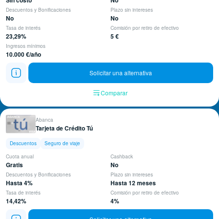
Sin costo
No
Descuentos y Bonificaciones
Plazo sin intereses
No
No
Tasa de interés
Comisión por retiro de efectivo
23,29%
5 €
Ingresos mínimos
10.000 €/año
Solicitar una alternativa
Comparar
Abanca
Tarjeta de Crédito Tú
Descuentos
Seguro de viaje
Cuota anual
Cashback
Gratis
No
Descuentos y Bonificaciones
Plazo sin intereses
Hasta 4%
Hasta 12 meses
Tasa de interés
Comisión por retiro de efectivo
14,42%
4%