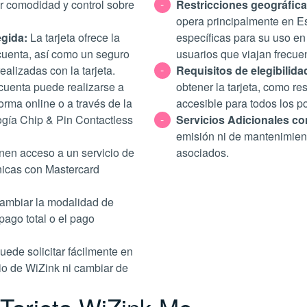
or comodidad y control sobre
Restricciones geográfic
opera principalmente en E
gida:
La tarjeta ofrece la
específicas para su uso en
 cuenta, así como un seguro
usuarios que viajan frecue
lizadas con la tarjeta​​.
Requisitos de elegibilida
cuenta puede realizarse a
obtener la tarjeta, como re
forma online o a través de la
accesible para todos los p
ogía Chip & Pin Contactless
Servicios Adicionales co
emisión ni de mantenimient
nen acceso a un servicio de
asociados.
únicas con Mastercard
cambiar la modalidad de
pago total o el pago
uede solicitar fácilmente en
vio de WiZink ni cambiar de