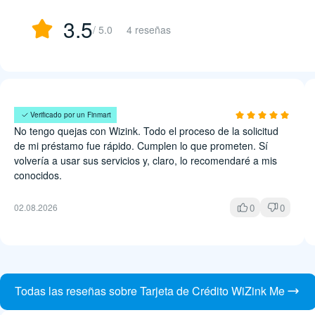
3.5
/ 5.0
4 reseñas
Fernando Valencia
Verificado por un Finmart
No tengo quejas con Wizink. Todo el proceso de la solicitud
de mi préstamo fue rápido. Cumplen lo que prometen. Sí
volvería a usar sus servicios y, claro, lo recomendaré a mis
conocidos.
0
0
02.08.2026
Todas las reseñas sobre Tarjeta de Crédito WiZink Me