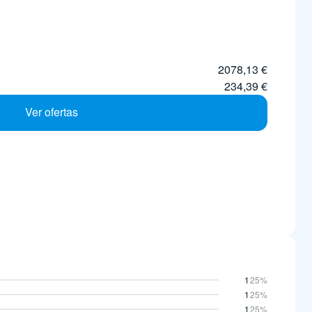
2078,13 €
234,39 €
Ver ofertas
1
25%
1
25%
1
25%