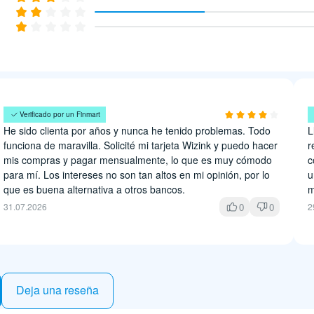
Melissa Orozco
C
Verificado por un Finmart
He sido clienta por años y nunca he tenido problemas. Todo
L
funciona de maravilla. Solicité mi tarjeta Wizink y puedo hacer
r
mis compras y pagar mensualmente, lo que es muy cómodo
c
para mí. Los intereses no son tan altos en mi opinión, por lo
u
que es buena alternativa a otros bancos.
m
0
0
31.07.2026
2
Deja una reseña