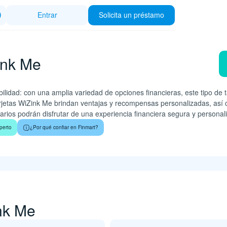
Entrar
Solicita un préstamo
ink Me
bilidad: con una amplia variedad de opciones financieras, este tipo de
arjetas WiZink Me brindan ventajas y recompensas personalizadas, así co
uarios podrán disfrutar de una experiencia financiera segura y personal
perto
¿Por qué confiar en Finmart?
nk Me