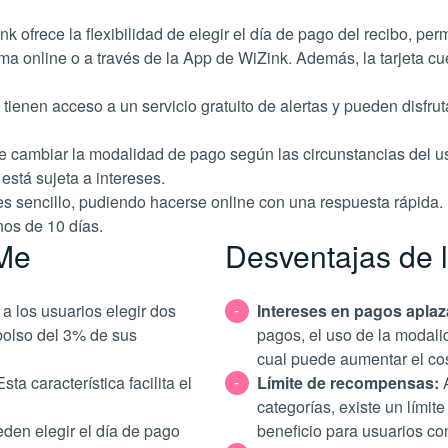
k ofrece la flexibilidad de elegir el día de pago del recibo, pe
orma online o a través de la App de WiZink. Además, la tarjeta 
tienen acceso a un servicio gratuito de alertas y pueden disfru
 cambiar la modalidad de pago según las circunstancias del usu
tá sujeta a intereses​​.
a es sencillo, pudiendo hacerse online con una respuesta rápida.
s de 10 días​​.
 Me
Desventajas de 
 a los usuarios elegir dos
Intereses en pagos apla
bolso del 3% de sus
pagos, el uso de la modali
cual puede aumentar el cos
Esta característica facilita el
Límite de recompensas:
categorías, existe un límit
den elegir el día de pago
beneficio para usuarios co