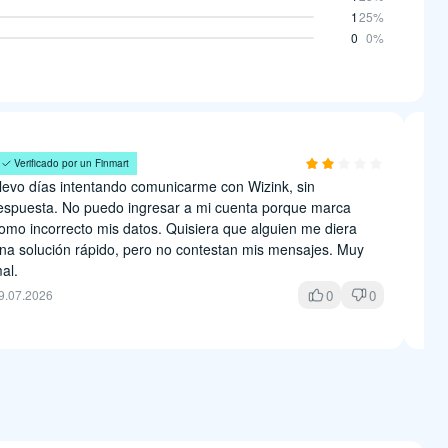
1
25%
0
0%
armen Carrillo
Edu
Verificado por un Finmart
levo días intentando comunicarme con Wizink, sin
He 
espuesta. No puedo ingresar a mi cuenta porque marca
per
omo incorrecto mis datos. Quisiera que alguien me diera
pro
na solución rápido, pero no contestan mis mensajes. Muy
estr
al.
0
0
9.07.2026
27.