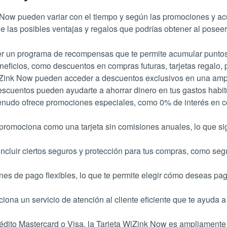
 Now pueden variar con el tiempo y según las promociones y ac
las posibles ventajas y regalos que podrías obtener al posee
r un programa de recompensas que te permite acumular puntos
neficios, como descuentos en compras futuras, tarjetas regalo, p
 WiZink Now pueden acceder a descuentos exclusivos en una amp
descuentos pueden ayudarte a ahorrar dinero en tus gastos habit
udo ofrece promociones especiales, como 0% de interés en com
omociona como una tarjeta sin comisiones anuales, lo que signi
ncluir ciertos seguros y protección para tus compras, como seg
s de pago flexibles, lo que te permite elegir cómo deseas pag
na un servicio de atención al cliente eficiente que te ayuda a
édito Mastercard o Visa, la Tarjeta WiZink Now es ampliamente