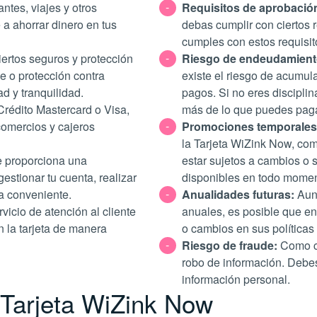
ntes, viajes y otros
Requisitos de aprobació
a ahorrar dinero en tus
debas cumplir con ciertos r
cumples con estos requisito
ertos seguros y protección
Riesgo de endeudamient
e o protección contra
existe el riesgo de acumul
d y tranquilidad.
pagos. Si no eres discipli
rédito Mastercard o Visa,
más de lo que puedes paga
omercios y cajeros
Promociones temporales
la Tarjeta WiZink Now, c
 proporciona una
estar sujetos a cambios o
gestionar tu cuenta, realizar
disponibles en todo momen
a conveniente.
Anualidades futuras:
Aun
vicio de atención al cliente
anuales, es posible que en
 la tarjeta de manera
o cambios en sus políticas
Riesgo de fraude:
Como cua
robo de información. Debes
información personal.
a Tarjeta WiZink Now