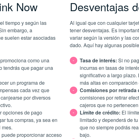
Zink Now
Desventajas d
el tiempo y según las
Al igual que con cualquier tarj
Sin embargo, a
tener desventajas. Es importan
ue suelen estar asociadas
variar según la versión y las c
dado. Aquí hay algunas posible
 promociona como una
Tasa de interés:
Si no pag
 no tendrás que pagar una
incurras en tasas de interé
significativo a largo plazo.
ecer un programa de
más altas en comparación c
ompensas cada vez que
Comisiones por retirada 
 canjearse por diversos
comisiones por retirar efec
ctivo.
cajeros que no pertenecen 
r opciones de pago
Límite de crédito:
El límit
agar tus compras, ya sea en
limitado y dependerá de tu 
l mes.
que no siempre podrás reali
 puede proporcionar acceso
bajo.