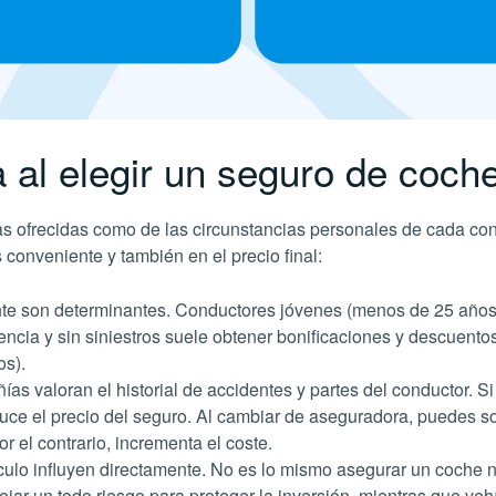
 al elegir un seguro de coch
s ofrecidas como de las circunstancias personales de cada cond
s conveniente y también en el precio final:
ante son determinantes. Conductores jóvenes (menos de 25 años)
ia y sin siniestros suele obtener bonificaciones y descuentos. 
os).
ías valoran el historial de accidentes y partes del conductor. Si 
e el precio del seguro. Al cambiar de aseguradora, puedes solic
r el contrario, incrementa el coste.
hículo influyen directamente. No es lo mismo asegurar un coche
ar un todo riesgo para proteger la inversión, mientras que veh