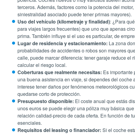
terceros. Además, factores como la potencia del motor,
siniestralidad asociado puede tener primas mayores).
Uso del vehículo (kilometraje y finalidad)
: ¿Para qué
para viajes largos frecuentes) que uno que apenas circ
prima. También influye si el uso es particular, de empre
Lugar de residencia y estacionamiento:
La zona dond
probabilidades de accidentes o robos son mayores que e
calle, puede marcar diferencia: tener garaje reduce el 
calcular el riesgo local.
Coberturas que realmente necesitas:
Es importante p
una buena asistencia en viaje, si dependes del coche a 
interese tener daños por fenómenos meteorológicos cubie
quedarse corto de protección.
Presupuesto disponible:
El coste anual que estás dis
unos euros se puede elegir una póliza muy básica que l
relación calidad-precio de cada oferta. En función de t
esenciales.
Requisitos del leasing o financiador:
Si el coche está