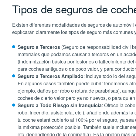
Tipos de seguros de coche
Existen diferentes modalidades de seguros de automóvil 
explicarán claramente los tipos de seguro más comunes y 
Seguro a Terceros
(Seguro de responsabilidad civil bá
materiales que podamos causar a terceros en un accide
(indemnización básica por lesiones o fallecimiento d
para coches antiguos o de poco valor, y para conducto
Seguro a Terceros Ampliado
: Incluye todo lo del se
En algunos casos también puede cubrir fenómenos atmos
ejemplo, daños por robo o rotura de parabrisas), aunq
coches de cierto valor pero ya no nuevos, o para quien 
Seguro a Todo Riesgo sin franquicia
: Ofrece la cobe
robo, incendio, asistencia, etc.), añadiendo además la 
tu coche estará cubierto al 100% por el seguro, ya sea 
la máxima protección posible. También suele incluir ser
etc. dependiendo de la compañía). Es la opción más c