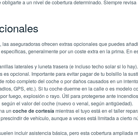
e obligarte a un nivel de cobertura determinado. Siempre revisa
cionales
, las aseguradoras ofrecen extras opcionales que puedes añadir
 específicas, generalmente por un coste extra en la prima. En e
illas laterales y luneta trasera (e incluso techo solar si lo ha
es opcional. Importante para evitar pagar de tu bolsillo la susti
e robo completo del coche o por daños causados en un intento 
adios, GPS, etc.). Si tu coche duerme en la calle o es modelo c
or fuego, explosión o rayo. Útil para protegerse ante incendios f
 según el valor del coche (nuevo o venal, según antigüedad).
ona un
coche de cortesía
mientras el tuyo está en el taller repa
 prescindir de vehículo, aunque a veces está limitada a cierto 
suelen incluir asistencia básica, pero esta cobertura ampliada 