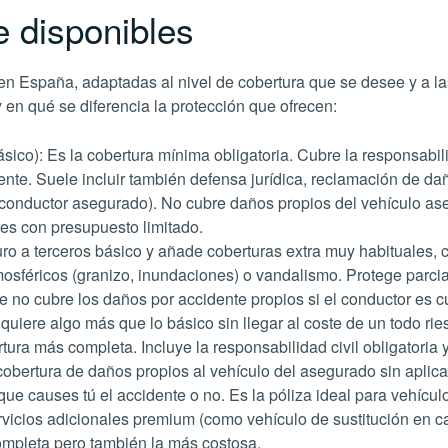
 disponibles
en España, adaptadas al nivel de cobertura que se desee y a l
en qué se diferencia la protección que ofrecen:
sico): Es la cobertura mínima obligatoria. Cubre la responsabilid
nte. Suele incluir también defensa jurídica, reclamación de da
el conductor asegurado). No cubre daños propios del vehículo 
res con presupuesto limitado.
guro a terceros básico y añade coberturas extra muy habituales, c
féricos (granizo, inundaciones) o vandalismo. Protege parcial
ue no cubre los daños por accidente propios si el conductor es
quiere algo más que lo básico sin llegar al coste de un todo rie
rtura más completa. Incluye la responsabilidad civil obligatoria
cobertura de daños propios al vehículo del asegurado sin aplica
que causes tú el accidente o no. Es la póliza ideal para vehícu
vicios adicionales premium (como vehículo de sustitución en cas
ompleta pero también la más costosa.