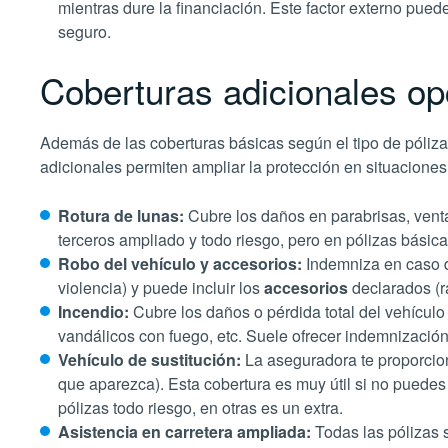
mientras dure la financiación. Este factor externo pued
seguro.
Coberturas adicionales op
Además de las coberturas básicas según el tipo de póliza
adicionales permiten ampliar la protección en situaciones
Rotura de lunas:
Cubre los daños en parabrisas, ventan
terceros ampliado y todo riesgo, pero en pólizas básicas 
Robo del vehículo y accesorios:
Indemniza en caso d
violencia) y puede incluir los
accesorios
declarados (r
Incendio:
Cubre los daños o pérdida total del vehículo p
vandálicos con fuego, etc. Suele ofrecer indemnización
Vehículo de sustitución:
La aseguradora te proporci
que aparezca). Esta cobertura es muy útil si no puedes
pólizas todo riesgo, en otras es un extra.
Asistencia en carretera ampliada:
Todas las pólizas 