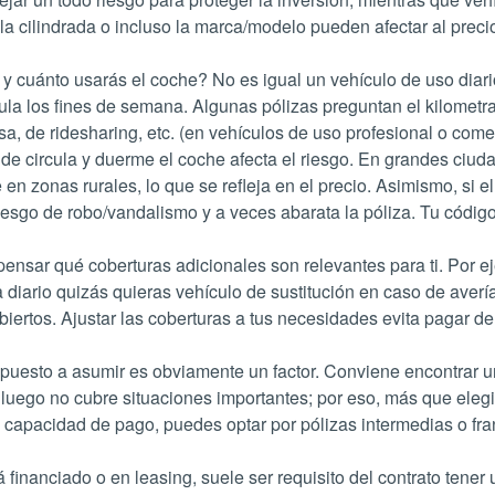
 la cilindrada o incluso la marca/modelo pueden afectar al prec
 y cuánto usarás el coche? No es igual un vehículo de uso diario 
ula los fines de semana. Algunas pólizas preguntan el kilometr
sa, de ridesharing, etc. (en vehículos de uso profesional o come
e circula y duerme el coche afecta el riesgo. En grandes ciud
n zonas rurales, lo que se refleja en el precio. Asimismo, si e
riesgo de robo/vandalismo y a veces abarata la póliza. Tu códig
ensar qué coberturas adicionales son relevantes para ti. Por ej
diario quizás quieras vehículo de sustitución en caso de avería
rtos. Ajustar las coberturas a tus necesidades evita pagar de m
puesto a asumir es obviamente un factor. Conviene encontrar un 
uego no cubre situaciones importantes; por eso, más que elegir
u capacidad de pago, puedes optar por pólizas intermedias o fra
 financiado o en leasing, suele ser requisito del contrato tener