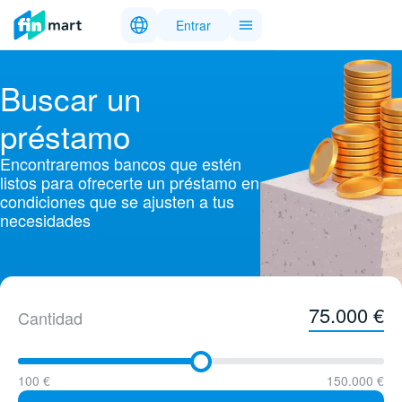
Entrar
Buscar un
préstamo
Encontraremos bancos que estén
listos para ofrecerte un préstamo en
condiciones que se ajusten a tus
necesidades
75.000 €
Cantidad
100 €
150.000 €