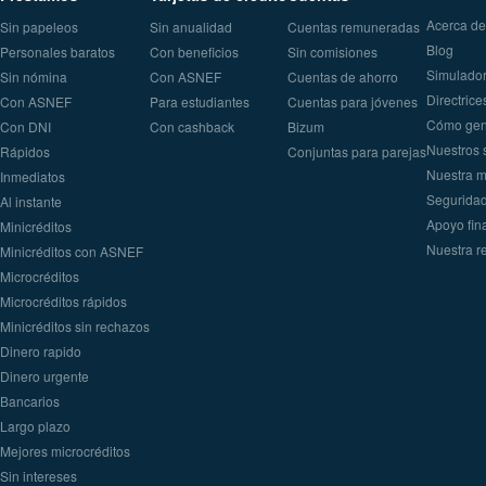
Acerca de
Sin papeleos
Sin anualidad
Cuentas remuneradas
Blog
Personales baratos
Con beneficios
Sin comisiones
Simulador
Sin nómina
Con ASNEF
Cuentas de ahorro
Directrice
Con ASNEF
Para estudiantes
Cuentas para jóvenes
Cómo gen
Con DNI
Con cashback
Bizum
Nuestros 
Rápidos
Conjuntas para parejas
Nuestra m
Inmediatos
Seguridad
Al instante
Apoyo fin
Minicréditos
Nuestra r
Minicréditos con ASNEF
Microcréditos
Microcréditos rápidos
Minicréditos sin rechazos
Dinero rapido
Dinero urgente
Вancarios
Largo plazo
Mejores microcréditos
Sin intereses