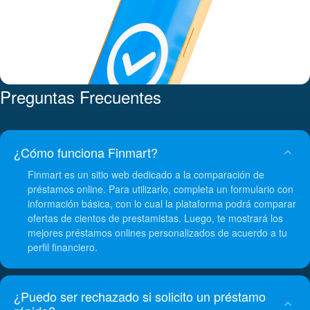
Preguntas Frecuentes
¿Cómo funciona Finmart?
Finmart es un sitio web dedicado a la comparación de
préstamos online. Para utilizarlo, completa un formulario con
información básica, con lo cual la plataforma podrá comparar
ofertas de cientos de prestamistas. Luego, te mostrará los
mejores préstamos onlines personalizados de acuerdo a tu
perfil financiero.
¿Puedo ser rechazado si solicito un préstamo