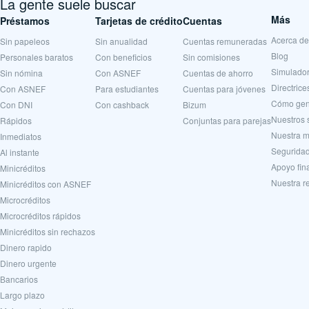
La gente suele buscar
Más
Préstamos
Tarjetas de crédito
Cuentas
Acerca de
Sin papeleos
Sin anualidad
Cuentas remuneradas
Blog
Personales baratos
Con beneficios
Sin comisiones
Simulador
Sin nómina
Con ASNEF
Cuentas de ahorro
Directrice
Con ASNEF
Para estudiantes
Cuentas para jóvenes
Cómo gen
Con DNI
Con cashback
Bizum
Nuestros 
Rápidos
Conjuntas para parejas
Nuestra m
Inmediatos
Seguridad
Al instante
Apoyo fin
Minicréditos
Nuestra r
Minicréditos con ASNEF
Microcréditos
Microcréditos rápidos
Minicréditos sin rechazos
Dinero rapido
Dinero urgente
Вancarios
Largo plazo