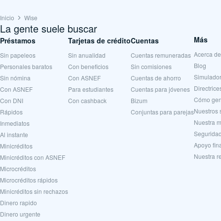
Inicio
Wise
La gente suele buscar
Más
Préstamos
Tarjetas de crédito
Cuentas
Acerca de
Sin papeleos
Sin anualidad
Cuentas remuneradas
Blog
Personales baratos
Con beneficios
Sin comisiones
Simulador
Sin nómina
Con ASNEF
Cuentas de ahorro
Directrice
Con ASNEF
Para estudiantes
Cuentas para jóvenes
Cómo gen
Con DNI
Con cashback
Bizum
Nuestros 
Rápidos
Conjuntas para parejas
Nuestra m
Inmediatos
Seguridad
Al instante
Apoyo fin
Minicréditos
Nuestra r
Minicréditos con ASNEF
Microcréditos
Microcréditos rápidos
Minicréditos sin rechazos
Dinero rapido
Dinero urgente