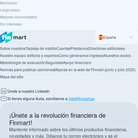
Вancarios
Largo plazo
Mejores microcréditos
Sin intereses
España
Sobre nosotros
Tarjetas de crédito
Cuentas
Préstamos
Directrices editoriales
Nuestro equipo editorial y expertos
Cómo generamos ingresos
Nuestros socios
Metodología de evaluación
Seguridad
Apoyo financiero
Normas para publicar opiniones
Mejoras en la web de Finmart (junio y julio 2025)
Mapa del sitio
Únete a nuestro LinkedIn
Si tienes alguna duda, escríbenos a
info@finmart.es
¡Únete a la revolución financiera de
Finmart!
Mantente informado sobre los últimos productos financieros,
novedades y más. Déjanos tu correo electrónico y sé el